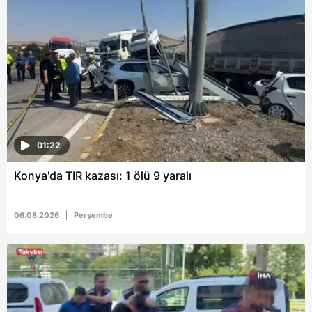
6698 sayılı Kişisel Verilerin Korunması Kanunu uyarınca
hazırlanmış Aydınlatma Metnimizi okumak ve sitemizde
ilgili mevzuata uygun olarak kullanılan çerezlerle ilgili bilgi
almak için lütfen
tıklayınız
.
01:22
Konya'da TIR kazası: 1 ölü 9 yaralı
06.08.2026
Perşembe