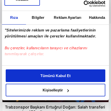
Rıza
Bilgiler
Reklam Ayarları
Hakkında
"Sitelerimizde reklam ve pazarlama faaliyetlerinin
Bunlar da Var
yürütülmesi amaçları ile çerezler kullanılmaktadır.
Bu çerezler, kullanıcıların tarayıcı ve cihazlarını
tanımlayarak çalışırlar.
Bu çerezlere izin vermeniz halinde sizlere özel
kişiselleştirilmiş reklamlar sunabilir, sayfalarımızda sizlere
Tümünü Kabul Et
daha iyi reklam deneyimi yaşatabiliriz. Bunu yaparken
amacımızın size daha iyi bir reklam deneyimi sunmak
olduğunu ve sizlere en iyi içerikleri sunabilmek adına
Kişiselleştir
elimizden gelen çabayı gösterdiğimizi ve bu noktada,
18:09
reklamların maliyetlerimizi karşılamak noktasında tek gelir
Trabzonspor Başkanı Ertuğrul Doğan: Salah transferi
kalemimiz olduğunu sizlere hatırlatmak isteriz.