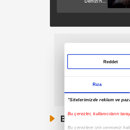
Denizi’nde
operasyon: 'Ocean
Koi' tankerine el
konuldu!
Reddet
Rıza
"Sitelerimizde reklam ve paza
Bu çerezler, kullanıcıların tara
Bunlar da Var
Bu çerezlere izin vermeniz halin