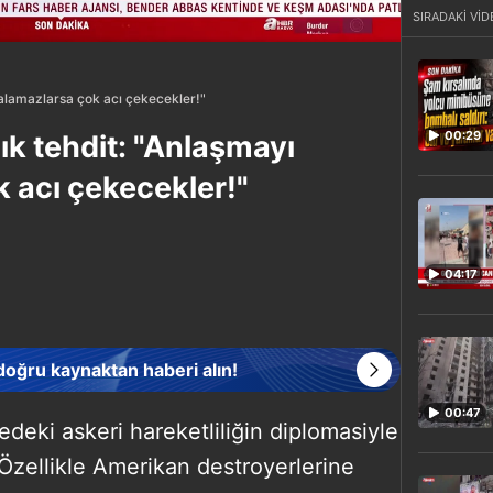
SIRADAKİ VİD
zalamazlarsa çok acı çekecekler!"
00:29
ık tehdit: "Anlaşmayı
 acı çekecekler!"
04:17
 doğru kaynaktan haberi alın!
00:47
edeki askeri hareketliliğin diplomasiyle
. Özellikle Amerikan destroyerlerine