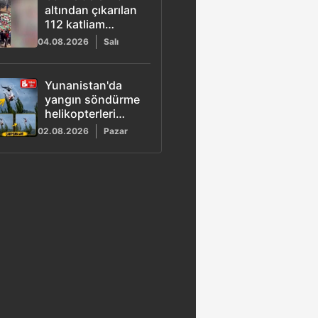
altından çıkarılan
112 katliam
mağduru için
04.08.2026
Salı
toplu tören
düzenlendi
Yunanistan'da
yangın söndürme
helikopterleri
havada çarpıştı:
02.08.2026
Pazar
Kaza anı
kamerada!