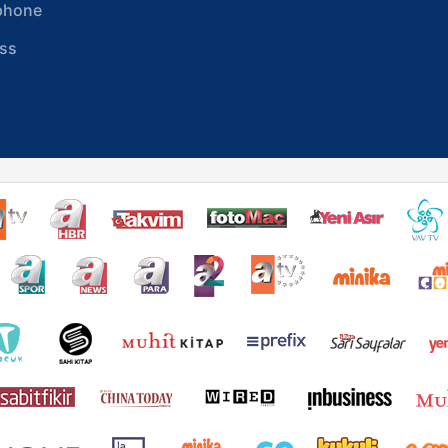
phone
ss