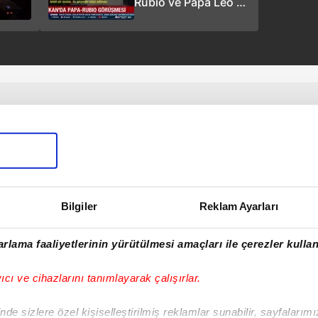
Rubio ve Papa Leo ne
konuştu?
Bilgiler
Reklam Ayarları
rlama faaliyetlerinin yürütülmesi amaçları ile çerezler kullan
yıcı ve cihazlarını tanımlayarak çalışırlar.
de sizlere özel kişiselleştirilmiş reklamlar sunabilir, sayfalarım