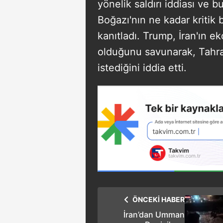
yönelik saldırı iddiası ve b
Boğazı'nın ne kadar kritik 
kanıtladı. Trump, İran'ın e
olduğunu savunarak, Tahra
istediğini iddia etti.
ÖNCEKİ HABER
İran’dan Umman