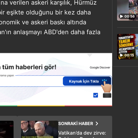
una verilen askeri karşılık, Hürmüz
bir eşikte olduğunu bir kez daha
00:56
konomik ve askeri baskı altında
n'ın anlaşmayı ABD'den daha fazla
00:15
SONRAKİ HABER
Vatikan’da dev zirve: