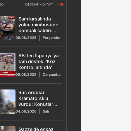
EO
OTOMATİK OYNAT
Şam kırsalında
yolcu minibüsüne
bombalı saldırı:
Ölü ve yaralılar
06.08.2026
Perşembe
var
AB'den İspanya'ya
tam destek: 'Kriz
kontrol altında'
05.08.2026
Çarşamba
Rus ordusu
Kramatorsk'u
vurdu: Konutlarda
yangın çıktı
04.08.2026
Salı
Gazze'de enkaz