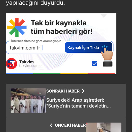
yapılacağını duyurdu.
SONRAKİ HABER
Suriye’deki Arap aşiretleri:
"Suriye’nin tamamı devletin
himayesine girene kadar kahve
içmek bize haramdır"
ÖNCEKİ HABER