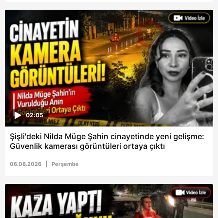
Metnimizi
ziyaret edebilirsiniz.
6698 sayılı Kişisel Verilerin Korunması Kanunu uyarınca
hazırlanmış Aydınlatma Metnimizi okumak ve sitemizde
ilgili mevzuata uygun olarak kullanılan çerezlerle ilgili bilgi
almak için lütfen
tıklayınız
.
02:05
Şişli'deki Nilda Müge Şahin cinayetinde yeni gelişme:
Güvenlik kamerası görüntüleri ortaya çıktı
06.08.2026
Perşembe