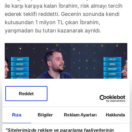
ile karşı karşıya kalan İbrahim, risk almayı tercih
ederek teklifi reddetti. Gecenin sonunda kendi
kutusundan 1 milyon TL çıkan İbrahim,
yarışmadan bu tutarı kazanarak ayrıldı.
Reddet
Rıza
Bilgiler
Reklam Ayarları
Hakkında
VAR MISIN YOK MUSUN 14. BÖLÜMDE NELER
"Sitelerimizde reklam ve pazarlama faaliyetlerinin
OLDU?