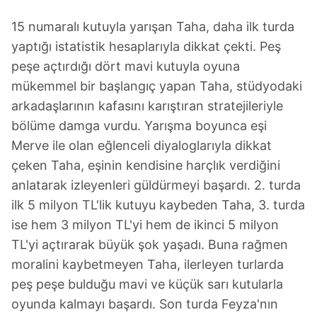
Sizlere daha iyi bir hizmet sunabilmek için İnternet
Sitemizde kendimize ve üçüncü kişilere ait çerezler
15 numaralı kutuyla yarışan Taha, daha ilk turda
kullanılmaktadır. Bu çerezler vasıtasıyla çeşitli kişisel
yaptığı istatistik hesaplarıyla dikkat çekti. Peş
verileriniz işlenmekte olup gerekli olan çerezler bilgi
peşe açtırdığı dört mavi kutuyla oyuna
toplumu hizmetlerinin sunulması amacıyla
mükemmel bir başlangıç yapan Taha, stüdyodaki
kullanılmaktadır. Diğer çerezler, sitemizin daha işlevsel
kılınması ve kişiselleştirilmesi ve sizlere yönelik
arkadaşlarının kafasını karıştıran stratejileriyle
reklam/pazarlama faaliyetlerinin yapılması, amaçlarıyla
bölüme damga vurdu. Yarışma boyunca eşi
sınırlı olarak açık rızanız dahilinde kullanılacaktır.
Merve ile olan eğlenceli diyaloglarıyla dikkat
çeken Taha, eşinin kendisine harçlık verdiğini
Çerezlere ilişkin tercihlerinizi aşağıda yer alan panel
anlatarak izleyenleri güldürmeyi başardı. 2. turda
vasıtasıyla belirleyebilirsiniz. Çerezlere ilişkin detaylı bilgi
ilk 5 milyon TL'lik kutuyu kaybeden Taha, 3. turda
için Ayarlar butonuna tıklayabilir,
Çerez Bilgilendirme
Metnimizi
ziyaret edebilirsiniz.
ise hem 3 milyon TL'yi hem de ikinci 5 milyon
TL'yi açtırarak büyük şok yaşadı. Buna rağmen
6698 sayılı Kişisel Verilerin Korunması Kanunu uyarınca
moralini kaybetmeyen Taha, ilerleyen turlarda
hazırlanmış Aydınlatma Metnimizi okumak ve sitemizde
peş peşe bulduğu mavi ve küçük sarı kutularla
ilgili mevzuata uygun olarak kullanılan çerezlerle ilgili bilgi
oyunda kalmayı başardı. Son turda Feyza'nın
almak için lütfen
tıklayınız
.