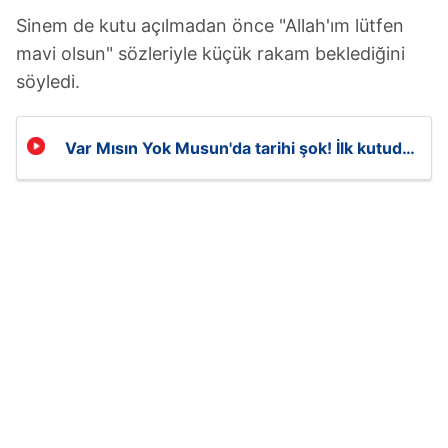
Sinem de kutu açılmadan önce "Allah'ım lütfen
mavi olsun" sözleriyle küçük rakam beklediğini
söyledi.
Var Mısın Yok Musun'da tarihi şok! İlk kutudan
5 milyon TL çıktı