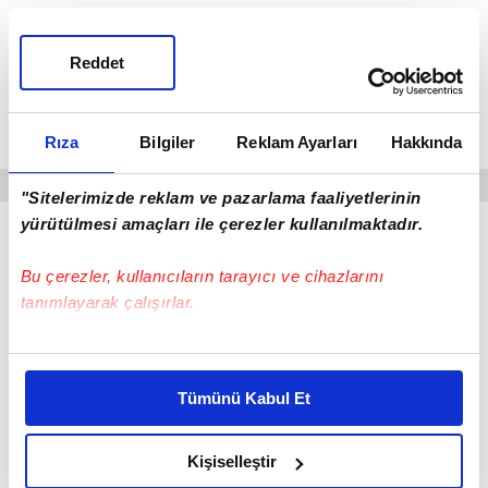
Reddet
Rıza
Bilgiler
Reklam Ayarları
Hakkında
"Sitelerimizde reklam ve pazarlama faaliyetlerinin
yürütülmesi amaçları ile çerezler kullanılmaktadır.
Bu çerezler, kullanıcıların tarayıcı ve cihazlarını
tanımlayarak çalışırlar.
Bu çerezlere izin vermeniz halinde sizlere özel
kişiselleştirilmiş reklamlar sunabilir, sayfalarımızda sizlere
Tümünü Kabul Et
daha iyi reklam deneyimi yaşatabiliriz. Bunu yaparken
amacımızın size daha iyi bir reklam deneyimi sunmak
olduğunu ve sizlere en iyi içerikleri sunabilmek adına
Kişiselleştir
elimizden gelen çabayı gösterdiğimizi ve bu noktada,