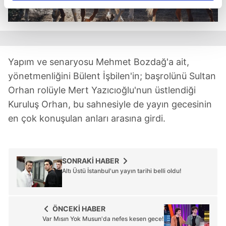
reklamların maliyetlerimizi karşılamak noktasında tek gelir
kalemimiz olduğunu sizlere hatırlatmak isteriz.
Her halükârda, kullanıcılar, bu çerezlere izin vermedikleri
takdirde, kullanıcılara hedefli reklamlar
Yapım ve senaryosu Mehmet Bozdağ'a ait,
gösterilmeyecektir."
yönetmenliğini Bülent İşbilen'in; başrolünü Sultan
Orhan rolüyle Mert Yazıcıoğlu'nun üstlendiği
Sizlere daha iyi bir hizmet sunabilmek için İnternet
Kuruluş Orhan, bu sahnesiyle de yayın gecesinin
Sitemizde kendimize ve üçüncü kişilere ait çerezler
en çok konuşulan anları arasına girdi.
kullanılmaktadır. Bu çerezler vasıtasıyla çeşitli kişisel
verileriniz işlenmekte olup gerekli olan çerezler bilgi
toplumu hizmetlerinin sunulması amacıyla
kullanılmaktadır. Diğer çerezler, sitemizin daha işlevsel
SONRAKİ HABER
kılınması ve kişiselleştirilmesi ve sizlere yönelik
Altı Üstü İstanbul'un yayın tarihi belli oldu!
reklam/pazarlama faaliyetlerinin yapılması, amaçlarıyla
sınırlı olarak açık rızanız dahilinde kullanılacaktır.
ÖNCEKİ HABER
Çerezlere ilişkin tercihlerinizi aşağıda yer alan panel
Var Mısın Yok Musun'da nefes kesen gece!