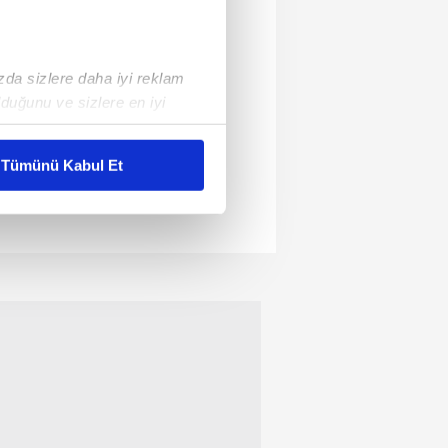
ızda sizlere daha iyi reklam
duğunu ve sizlere en iyi
liyetlerimizi karşılamak
Tümünü Kabul Et
ar gösterilmeyecektir."
çerezler kullanılmaktadır. Bu
u hizmetlerinin sunulması
i ve sizlere yönelik
nılacaktır.
kin detaylı bilgi için Ayarlar
ak ve sitemizde ilgili