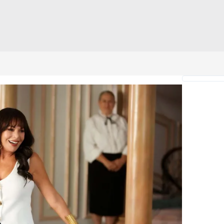
 çerezlerle ilgili bilgi almak için lütfen
tıklayınız
.