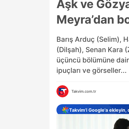
Aşk ve Gözya
Meyra’dan b
Barış Arduç (Selim), 
(Dilşah), Senan Kara (
üçüncü bölümüne dair 
ipuçları ve görseller...
Takvim.com.tr
Takvim'i Google'a ekleyin,