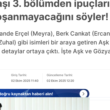
şı 3. bölümden ipuçları
oşanmayacağını söyler!
Hande Erçel (Meyra), Berk Cankat (Ercan
Zuhal) gibi isimleri bir araya getiren Aş
detaylar ortaya çıktı. İşte Aşk ve Gözy
Giriş Tarihi:
Güncelleme Tarihi:
02 Ekim 2025 11:40
02 Ekim 2025 12:20
 doğru kaynaktan haberi alın!