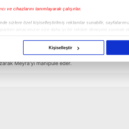
yıcı ve cihazlarını tanımlayarak çalışırlar.
de sizlere özel kişiselleştirilmiş reklamlar sunabilir, sayfalarım
aparken amacımızın size daha iyi bir reklam deneyimi sunmak ol
imizden gelen çabayı gösterdiğimizi ve bu noktada, reklamların ma
olduğunu sizlere hatırlatmak isteriz.
Kişiselleştir
im'in ilişkisinin toparlanmış olmasına
çerezlere izin vermedikleri takdirde, kullanıcılara hedefli reklaml
zarak Meyra'yı manipüle eder.
abilmek için İnternet Sitemizde kendimize ve üçüncü kişilere ait 
isel verileriniz işlenmekte olup gerekli olan çerezler bilgi toplum
 çerezler, sitemizin daha işlevsel kılınması ve kişiselleştirilmes
 yapılması, amaçlarıyla sınırlı olarak açık rızanız dahilinde kulla
aşağıda yer alan panel vasıtasıyla belirleyebilirsiniz. Çerezlere iliş
lgilendirme Metnimizi
ziyaret edebilirsiniz.
Korunması Kanunu uyarınca hazırlanmış Aydınlatma Metnimizi okum