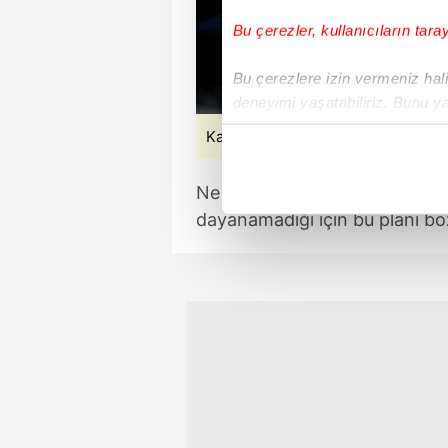
Bu çerezler, kullanıcıların tara
Bu çerezlere izin vermeniz halin
deneyimi yaşatabiliriz. Bunu y
içerikleri sunabilmek adına el
Kaynak: atv
noktasında tek gelir kalemimiz 
Ne var ki; Ercan, Meyra ve Sel
Her halükârda, kullanıcılar, bu 
dayanamadığı için bu planı bo
Sizlere daha iyi bir hizmet sun
çerezler vasıtasıyla çeşitli kiş
amacıyla kullanılmaktadır. Diğer
reklam/pazarlama faaliyetlerinin
Çerezlere ilişkin tercihlerinizi 
butonuna tıklayabilir,
Çerez Bi
6698 sayılı Kişisel Verilerin 