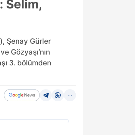
: Selim,
), Şenay Gürler
k ve Gözyaşı’nın
aşı 3. bölümden