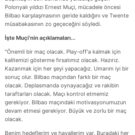
ilgili mevzuata uygun olarak kullanılan çerezlerle ilgili bilgi
Polonyalı yıldızı Ernest Muçi, mücadele öncesi
almak için lütfen
tıklayınız
.
Bilbao karşılaşmasının geride kaldığını ve Twente
müsabakasınıın zo geçeceğini söyledi.
İşte Muçi'nin açıklamaları...
"Önemli bir maç olacak. Play-off'a kalmak için
kalitemizi gösterme fırsatımız olacak. Hazırız.
Kazanmak için her şeyi yapacağız. Umarım iyi bir
sonuç olur. Bilbao maçından farklı bir maç
olacak. Deplasmanda oynayacağız ve rakibin
taraftarları olacak. Maçı kontrol etmemiz
gerekiyor. Bilbao maçındaki motivasyonumuzun
devam etmesi gerekiyor. Büyük ve zorlu bir maç
olacak.
Benim hedeflerim ve hayallerim var. Buradaki her