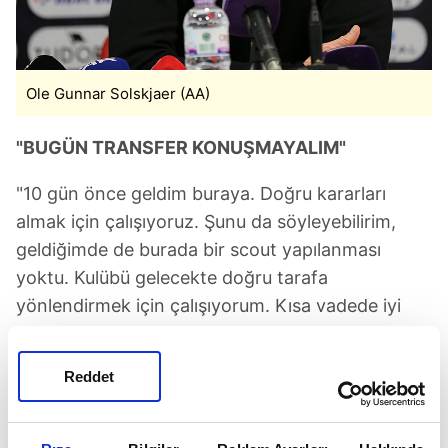
Ole Gunnar Solskjaer (AA)
"BUGÜN TRANSFER KONUŞMAYALIM"
"10 gün önce geldim buraya. Doğru kararları
almak için çalışıyoruz. Şunu da söyleyebilirim,
geldiğimde de burada bir scout yapılanması
yoktu. Kulübü gelecekte doğru tarafa
yönlendirmek için çalışıyorum. Kısa vadede iyi
oyuncular getirmeliyiz. Ama bizim artık hatalı
karar verme lüksümüz yok. Hatalı karar vererek
Reddet
çok pahalı oyuncuları getirme lüksümüz yok.
Önce finansal durumu da görmeliyiz. En iyi
kararları vermek için elimizden geleni yapacağız.