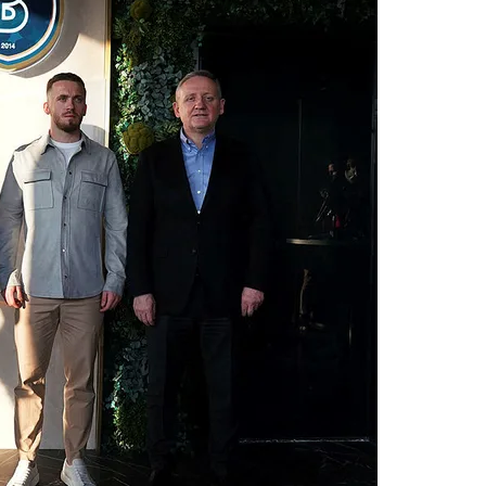
 çerezlerle ilgili bilgi almak için lütfen
tıklayınız
.