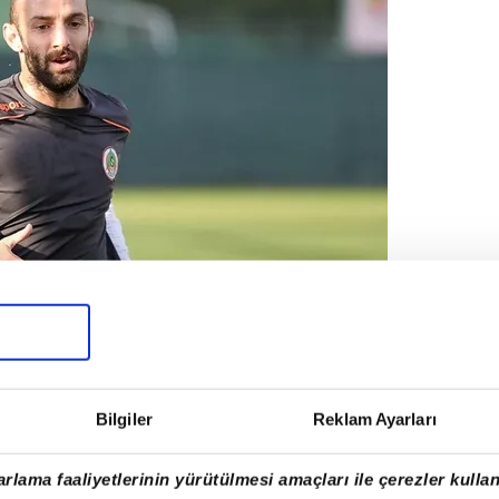
can için Alanyaspor ile yakın zamanda el
nsfer döneminde Bordo-Mavili kulüple
Bilgiler
Reklam Ayarları
niz ekibinin yüksek bonservis talebi
.
rlama faaliyetlerinin yürütülmesi amaçları ile çerezler kullan