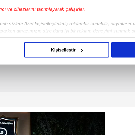
yıcı ve cihazlarını tanımlayarak çalışırlar.
de sizlere özel kişiselleştirilmiş reklamlar sunabilir, sayfalarım
aparken amacımızın size daha iyi bir reklam deneyimi sunmak ol
imizden gelen çabayı gösterdiğimizi ve bu noktada, reklamların ma
olduğunu sizlere hatırlatmak isteriz.
Kişiselleştir
çerezlere izin vermedikleri takdirde, kullanıcılara hedefli reklaml
abilmek için İnternet Sitemizde kendimize ve üçüncü kişilere ait 
isel verileriniz işlenmekte olup gerekli olan çerezler bilgi toplum
 çerezler, sitemizin daha işlevsel kılınması ve kişiselleştirilmes
 yapılması, amaçlarıyla sınırlı olarak açık rızanız dahilinde kulla
aşağıda yer alan panel vasıtasıyla belirleyebilirsiniz. Çerezlere iliş
lgilendirme Metnimizi
ziyaret edebilirsiniz.
Korunması Kanunu uyarınca hazırlanmış Aydınlatma Metnimizi okum