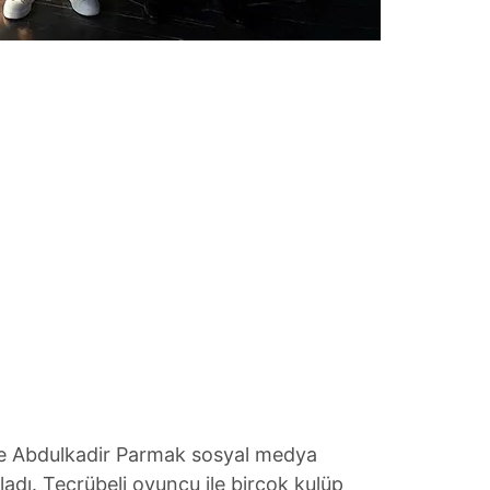
de Abdulkadir Parmak sosyal medya
adı. Tecrübeli oyuncu ile birçok kulüp