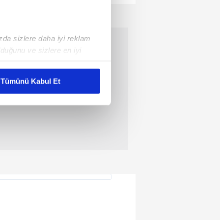
ızda sizlere daha iyi reklam
duğunu ve sizlere en iyi
liyetlerimizi karşılamak
Tümünü Kabul Et
ar gösterilmeyecektir."
çerezler kullanılmaktadır. Bu
u hizmetlerinin sunulması
i ve sizlere yönelik
nılacaktır.
kin detaylı bilgi için Ayarlar
ak ve sitemizde ilgili