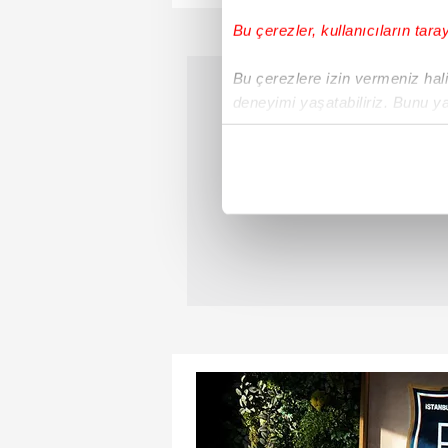
Bu çerezler, kullanıcıların tara
Bu çerezlere izin vermeniz halin
deneyimi yaşatabiliriz. Bunu y
içerikleri sunabilmek adına el
noktasında tek gelir kalemimiz 
Her halükârda, kullanıcılar, bu 
Sizlere daha iyi bir hizmet sun
çerezler vasıtasıyla çeşitli kiş
amacıyla kullanılmaktadır. Diğer
reklam/pazarlama faaliyetlerinin
Çerezlere ilişkin tercihlerinizi 
butonuna tıklayabilir,
Çerez Bi
6698 sayılı Kişisel Verilerin 