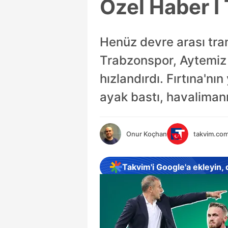
Özel Haber I 
Henüz devre arası tr
Trabzonspor, Aytemiz A
hızlandırdı. Fırtına'n
ayak bastı, havaliman
Onur Koçhan
takvim.com
Takvim'i Google'a ekleyin,