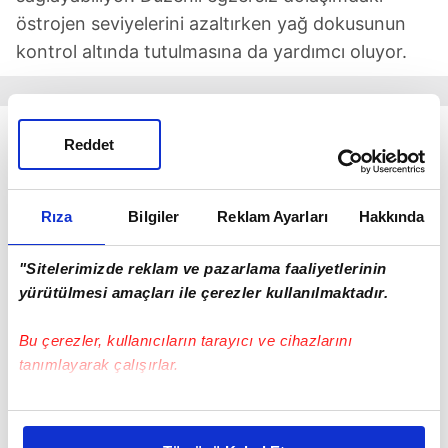
östrojen seviyelerini azaltırken yağ dokusunun
kontrol altında tutulmasına da yardımcı oluyor.
Reddet
Rıza
Bilgiler
Reklam Ayarları
Hakkında
"Sitelerimizde reklam ve pazarlama faaliyetlerinin
yürütülmesi amaçları ile çerezler kullanılmaktadır.
Bu çerezler, kullanıcıların tarayıcı ve cihazlarını
tanımlayarak çalışırlar.
Hormon ve metabolizma dengesine katkı sağlayabiliyor.
Bu çerezlere izin vermeniz halinde sizlere özel
kişiselleştirilmiş reklamlar sunabilir, sayfalarımızda sizlere
Ayrıca hücre büyümesini etkileyen insülin benzeri