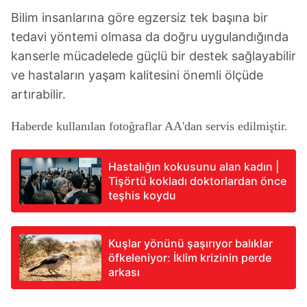
Bilim insanlarına göre egzersiz tek başına bir
tedavi yöntemi olmasa da doğru uygulandığında
kanserle mücadelede güçlü bir destek sağlayabilir
ve hastaların yaşam kalitesini önemli ölçüde
artırabilir.
Haberde kullanılan fotoğraflar AA'dan servis edilmiştir.
Hastalığın kokusunu alan kadın |
Tişörtü kokladı doktorlardan önce
teşhis koydu
Kuşlar yönünü şaşırıyor balıklar
öfkeleniyor: İklim krizinin perde
arkası