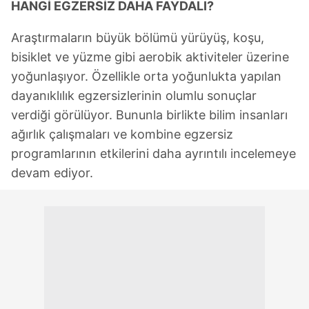
HANGİ EGZERSİZ DAHA FAYDALI?
sınırlı olarak açık rızanız dahilinde kullanılacaktır.
Araştırmaların büyük bölümü yürüyüş, koşu,
Çerezlere ilişkin tercihlerinizi aşağıda yer alan panel
bisiklet ve yüzme gibi aerobik aktiviteler üzerine
vasıtasıyla belirleyebilirsiniz. Çerezlere ilişkin detaylı bilgi
yoğunlaşıyor. Özellikle orta yoğunlukta yapılan
için Ayarlar butonuna tıklayabilir,
Çerez Bilgilendirme
dayanıklılık egzersizlerinin olumlu sonuçlar
Metnimizi
ziyaret edebilirsiniz.
verdiği görülüyor. Bununla birlikte bilim insanları
6698 sayılı Kişisel Verilerin Korunması Kanunu uyarınca
ağırlık çalışmaları ve kombine egzersiz
hazırlanmış Aydınlatma Metnimizi okumak ve sitemizde
programlarının etkilerini daha ayrıntılı incelemeye
ilgili mevzuata uygun olarak kullanılan çerezlerle ilgili bilgi
devam ediyor.
almak için lütfen
tıklayınız
.