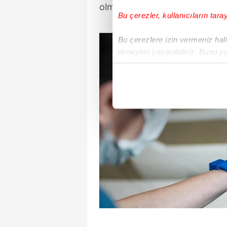
olmasa bile bol su içmesini sa
Bu çerezler, kullanıcıların tara
Bu çerezlere izin vermeniz halin
deneyimi yaşatabiliriz. Bunu y
içerikleri sunabilmek adına el
noktasında tek gelir kalemimiz 
Her halükârda, kullanıcılar, bu 
Sizlere daha iyi bir hizmet sun
çerezler vasıtasıyla çeşitli kiş
amacıyla kullanılmaktadır. Diğer
reklam/pazarlama faaliyetlerinin
Çerezlere ilişkin tercihlerinizi 
butonuna tıklayabilir,
Çerez Bi
6698 sayılı Kişisel Verilerin 