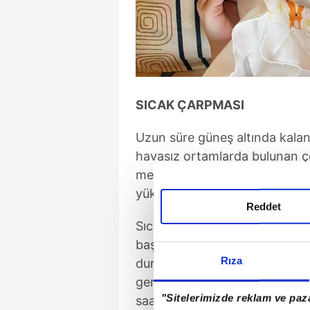
SICAK ÇARPMASI
Uzun süre güneş altında kalan
havasız ortamlarda bulunan ç
mekanizması yetişkinlere göre 
yükselebiliyor.
Reddet
Sıcak çarpmasının belirtileri a
baş dönmesi, bulantı ve bilinç 
Rıza
durumlarda çocuğun derhal gö
gerekmektedir. Güneş ışınların
"Sitelerimizde reklam ve paza
saatleri arasında mümkünse d