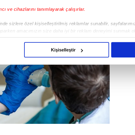
ğlayın.
yıcı ve cihazlarını tanımlayarak çalışırlar.
de sizlere özel kişiselleştirilmiş reklamlar sunabilir, sayfalarım
aparken amacımızın size daha iyi bir reklam deneyimi sunmak ol
imizden gelen çabayı gösterdiğimizi ve bu noktada, reklamların ma
olduğunu sizlere hatırlatmak isteriz.
Kişiselleştir
çerezlere izin vermedikleri takdirde, kullanıcılara hedefli reklaml
abilmek için İnternet Sitemizde kendimize ve üçüncü kişilere ait 
isel verileriniz işlenmekte olup gerekli olan çerezler bilgi toplum
 çerezler, sitemizin daha işlevsel kılınması ve kişiselleştirilmes
 yapılması, amaçlarıyla sınırlı olarak açık rızanız dahilinde kulla
aşağıda yer alan panel vasıtasıyla belirleyebilirsiniz. Çerezlere iliş
lgilendirme Metnimizi
ziyaret edebilirsiniz.
Korunması Kanunu uyarınca hazırlanmış Aydınlatma Metnimizi okum