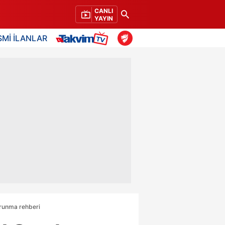
CANLI
YAYIN
SMİ İLANLAR
orunma rehberi