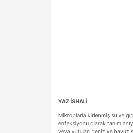
mevzuata uygun olarak kullanılan
YAZ İSHALİ
Mikroplarla kirlenmiş su ve gı
enfeksiyonu olarak tanımlanıy
veya yutulan deniz ve havuz s