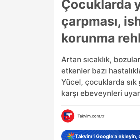
Çocuklarda ya
çarpması, is
korunma reh
Artan sıcaklık, bozulan
etkenler bazı hastalık
Yücel, çocuklarda sık 
karşı ebeveynleri uyar
Takvim.com.tr
Takvim'i Google'a ekleyin,