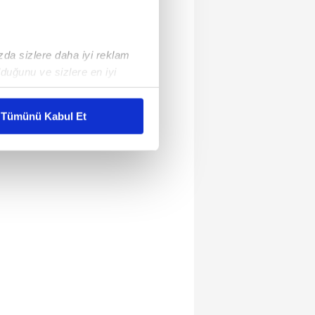
ızda sizlere daha iyi reklam
duğunu ve sizlere en iyi
liyetlerimizi karşılamak
Tümünü Kabul Et
ar gösterilmeyecektir."
çerezler kullanılmaktadır. Bu
u hizmetlerinin sunulması
i ve sizlere yönelik
nılacaktır.
kin detaylı bilgi için Ayarlar
ak ve sitemizde ilgili