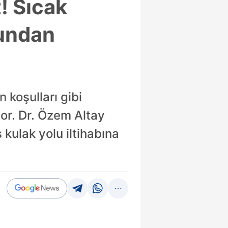
! Sıcak
nundan
 koşulları gibi
yor. Dr. Özem Altay
 kulak yolu iltihabına