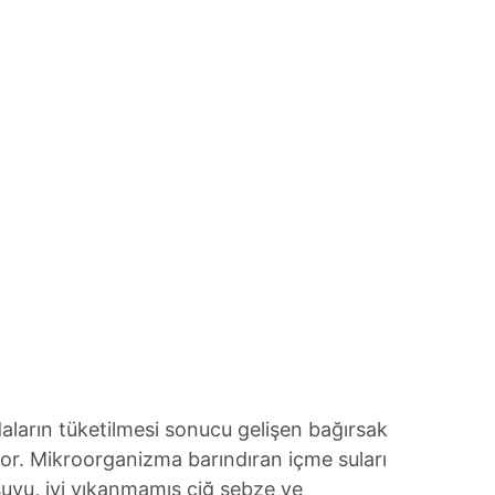
 çerezlerle ilgili bilgi almak için lütfen
tıklayınız
.
daların tüketilmesi sonucu gelişen bağırsak
or. Mikroorganizma barındıran içme suları
uyu, iyi yıkanmamış çiğ sebze ve