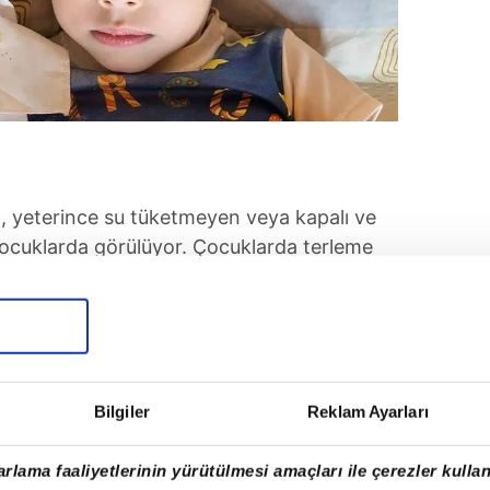
, yeterince su tüketmeyen veya kapalı ve
ocuklarda görülüyor. Çocuklarda terleme
daha hassas olduğu için vücut ısısı hızlı
rasında yüksek ateş, baş ağrısı, halsizlik,
bulanıklığı yer almaktadır. Şüpheli
Bilgiler
Reklam Ayarları
lgeye alınması ve tıbbi yardım istenmesi
ın yeryüzüne en dik geldiği 11.00–16.00
rlama faaliyetlerinin yürütülmesi amaçları ile çerezler kullan
ışarıya çıkarmayın. Çocuğun susama hissi