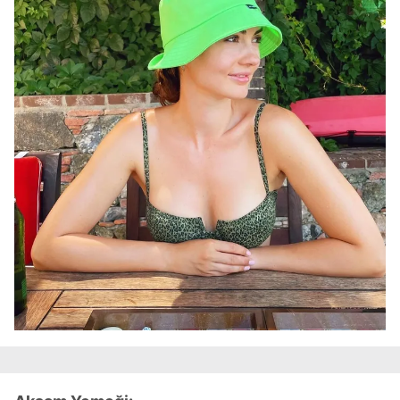
hazırlanmış Aydınlatma Metnimizi okumak ve sitemizde
ilgili mevzuata uygun olarak kullanılan çerezlerle ilgili bilgi
almak için lütfen
tıklayınız
.