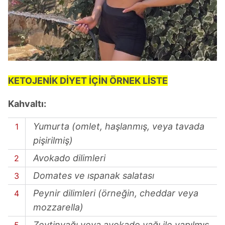
KETOJENİK DİY
ET İÇİN ÖRNEK LİSTE
Kahvaltı:
Yumurta (omlet, haşlanmış, veya tavada
pişirilmiş)
Avokado dilimleri
Domates ve ıspanak salatası
Peynir dilimleri (örneğin, cheddar veya
mozzarella)
Zeytinyağı veya avokado yağı ile yapılmış