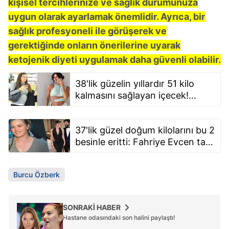
kişisel tercihlerinize ve sağlık durumunuza
uygun olarak ayarlamak önemlidir. Ayrıca, bir
sağlık profesyoneli ile görüşerek ve
gerektiğinde onların önerilerine uyarak
ketojenik diyeti uygulamak daha güvenli olabilir.
38'lik güzelin yıllardır 51 kilo
kalmasını sağlayan içecek!
Yasemin Özilhan'dan göbek yağı
eriten tarif
37'lik güzel doğum kilolarını bu 2
besinle eritti: Fahriye Evcen tam
12 kiloyu çatır çutur böyle verdi
Burcu Özberk
SONRAKİ HABER
Hastane odasındaki son halini paylaştı!