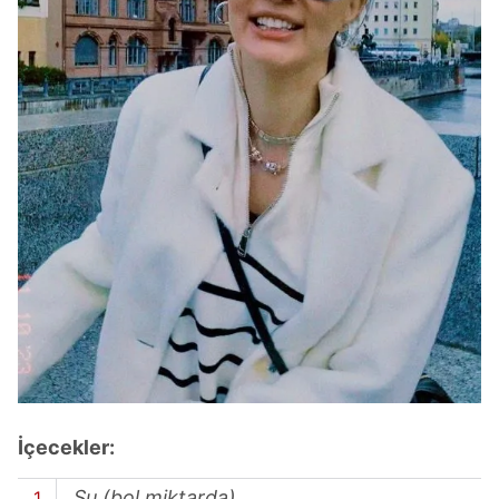
İçecekler:
Su (bol miktarda)