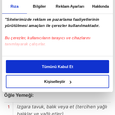
Rıza
Bilgiler
Reklam Ayarları
Hakkında
"Sitelerimizde reklam ve pazarlama faaliyetlerinin
yürütülmesi amaçları ile çerezler kullanılmaktadır.
Bu çerezler, kullanıcıların tarayıcı ve cihazlarını
tanımlayarak çalışırlar.
Bu çerezlere izin vermeniz halinde sizlere özel
kişiselleştirilmiş reklamlar sunabilir, sayfalarımızda sizlere
Tümünü Kabul Et
daha iyi reklam deneyimi yaşatabiliriz. Bunu yaparken
amacımızın size daha iyi bir reklam deneyimi sunmak
olduğunu ve sizlere en iyi içerikleri sunabilmek adına
Kişiselleştir
elimizden gelen çabayı gösterdiğimizi ve bu noktada,
reklamların maliyetlerimizi karşılamak noktasında tek gelir
Öğle Yemeği:
kalemimiz olduğunu sizlere hatırlatmak isteriz.
Izgara tavuk, balık veya et (tercihen yağlı
Her halükârda, kullanıcılar, bu çerezlere izin vermedikleri
balıklar ve yağlı etler)