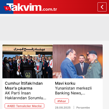
Cumhur İttifakı'ndan
Mavi korku
Mısır'a çıkarma
Yunanistan merkezli
AK Parti İnsan
Banking News,
Haklarından Sorumlu
Türkiye’nin Doğu
#Mısır
Genel Başkan Yardımcısı
Akdeniz’de artan etkisini
#ABD Temsilciler Meclisi
Hasan Basri Yalçın
mercek altına aldı.
28.08.2025
Perşembe