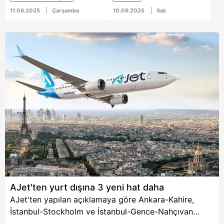
sürerken bu kez vicdanlı
göre mısır; sindirime
yürekler ayağa kalktı.
yardımcı oluyor, kalbi
11.06.2025
Çarşamba
10.06.2025
Salı
32 ülkeden yaklaşık 70
koruyor ve kansere
bin kişi toplandı.
karşı etkili oluyor.
Tunus’tan Gazze
şeridi’ne doğru 3 bin 91
kilometrelik yürüyüş
başladı.
AJet'ten yurt dışına 3 yeni hat daha
AJet'ten yapılan açıklamaya göre Ankara-Kahire,
İstanbul-Stockholm ve İstanbul-Gence-Nahçıvan
arasına 3 yeni dış hat daha ekledi.