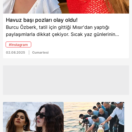
Havuz başı pozları olay oldu!
Burcu Özberk, tatil için gittiği Mısır'dan yaptığı
paylaşımlarla dikkat çekiyor. Sıcak yaz günlerinin
keyfini çıkaran Özberk'in havuz başında verdiği
#Instagram
pozlar kısa sürede sosyal medyada büyük ilgi gördü.
02.08.2025
Cumartesi
Instagram'da beğeni yağmuruna tutulan karelere
birçok yorum geldi.