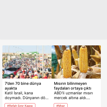
7’den 70 bine dünya
Mısırın bilinmeyen
ayakta
faydaları ortaya çıktı
Katil İsrail, kana
ABD’li uzmanlar mısırı
doymadı. Dünyanın dört
mercek altına aldı.
bir yanında protestolar
Araştırma sonuçlarına
#Refah Sınır Kapısı
#Mısır