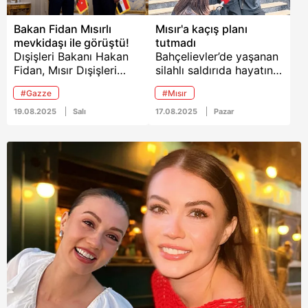
Bakan Fidan Mısırlı
Mısır'a kaçış planı
mevkidaşı ile görüştü!
tutmadı
Dışişleri Bakanı Hakan
Bahçelievler’de yaşanan
Fidan, Mısır Dışişleri
silahlı saldırıda hayatını
Bakanı Bedr Abdulati ile
kaybeden Abdırısak
#Gazze
#Mısır
telefonda Gazze'de
H.A.’nın ölümüyle ilgili
devam eden ateşkes
şüpheliler,
19.08.2025
Salı
17.08.2025
Pazar
görüşmeleri ile
havalimanında Mısır’a
bölgedeki insani durumu
kaçmaya çalışırken
iyileştirmeye yönelik
yakalandı. Zanlılar,
çabaları değerlendirdi.
aralarındaki ticari
anlaşmazlık sonucu
istemeden cinayet
işlediklerini iddia etti.