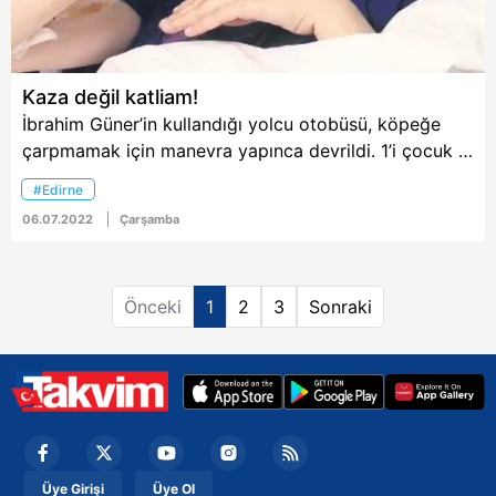
Kaza değil katliam!
İbrahim Güner’in kullandığı yolcu otobüsü, köpeğe
çarpmamak için manevra yapınca devrildi. 1’i çocuk 6
kişi hayatını kaybetti. 25 kişi yaralandı. Otobüsün bu
#Edirne
kazadan önce de bir kaza atlattığı belirlendi.
06.07.2022
Çarşamba
Önceki
1
2
3
Sonraki
Üye Girişi
Üye Ol