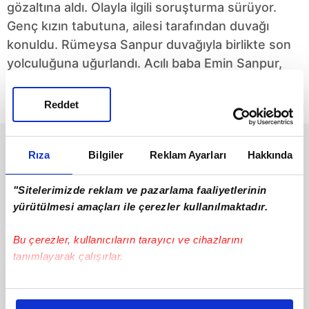
gözaltına aldı. Olayla ilgili soruşturma sürüyor.
Genç kızın tabutuna, ailesi tarafından duvağı
konuldu. Rümeysa Sanpur duvağıyla birlikte son
yolculuğuna uğurlandı. Acılı baba Emin Sanpur,
“Suçluların en ağır cezaya çarptırılmasını talep
ediyoruz” dedi.
Reddet
Rıza
Bilgiler
Reklam Ayarları
Hakkında
"Sitelerimizde reklam ve pazarlama faaliyetlerinin
yürütülmesi amaçları ile çerezler kullanılmaktadır.
Bu çerezler, kullanıcıların tarayıcı ve cihazlarını
"Yıldırım-2022
Kırklareli'de feci kaza: 1
tanımlayarak çalışırlar.
Seferberlik Tatbikatı"
uzman çavuş şehit
nefesleri kesti
Kırklareli'nin Lüleburgaz
Kırklareli'de kaza
Bu çerezlere izin vermeniz halinde sizlere özel
ilçesindeki 65. Mekanize
bölgesinde yol güvenliği
Piyade Tugay
için önlemler almaya
kişiselleştirilmiş reklamlar sunabilir, sayfalarımızda sizlere