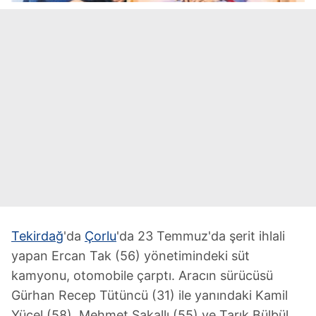
Tekirdağ
'da
Çorlu
'da 23 Temmuz'da şerit ihlali
yapan Ercan Tak (56) yönetimindeki süt
kamyonu, otomobile çarptı. Aracın sürücüsü
Gürhan Recep Tütüncü (31) ile yanındaki Kamil
Yücel (58), Mehmet Sakallı (55) ve Tarık Bülbül