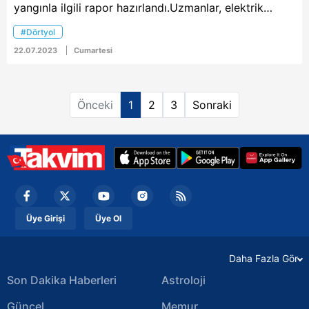
yangınla ilgili rapor hazırlandı.Uzmanlar, elektrik
tellerine çarpan kuşlar nedeniyle kıvılcım çıktığını
#Dörtyol
vurguladı.
22.07.2023
Cumartesi
Önceki
1
2
3
Sonraki
Üye Girişi
Üye Ol
Daha Fazla Gör
Son Dakika Haberleri
Astroloji
Güncel
Memur