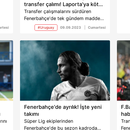
transfer çalımı! Laporta'ya kötü
haber
Transfer çalışmalarını sürdüren
Fenerbahçe'de tek gündem maddesi
ara
6 numara transferi. Kanarya'da bu
rtesi
#Uruguay
09.09.2023
Cumartesi
iler
doğrultuda arayışlar sürerken
Barcelona'nın transferdeki gözdesi
gündeme geldi. Sarı lacivertliler
ldi.
geleceğin yıldızı olarak gösterilen
orta saha için girişimlere başladı. İşte
o isim ve detaylar...
Fenerbahçe'de ayrılık! İşte yeni
F.B
u
takımı
hab
rını
Süper Lig ekiplerinden
Tran
Fenerbahçe'de bu sezon kadroda
Fen