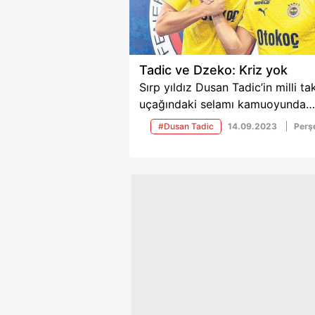
sürüldü. İşte o isim ve detaylar...
Tadic ve Dzeko: Kriz yok
Sırp yıldız Dusan Tadic’in milli ta
uçağındaki selamı kamuoyunda
tartışma yaratmıştı. Tadic, “Böyle
#Dusan Tadic
14.09.2023
Per
saçmalıklara ayıracak vaktimiz y
dedi. Hareketten rahatsız olduğu
söylenen Dzeko ise “Kötü niyetli
kişilere inanmayın” mesajı verdi.