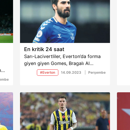
En kritik 24 saat
Sarı-Lacivertliler, Everton’da forma
giyen giyen Gomes, Bragalı Al
m
Musrati ve Porto’nın yıldızı Grujic için
#Everton
14.09.2023
Perşembe
üne
yoğun mesai harcıyor. Sırp ön
şembe
k
liberonun kulübüyle olan sözleşmesi
yan
2026 yılında sona eriyor. Fenerbahçe
bu 3 isimden birini kadrosuna
ası
katarak transferi noktalamayı
planlıyor.
an
 öne