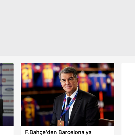
o isim için olumlu rapor verdi. İşte
netl
detaylar...
yaşa
aşağıda yer alan panel vasıtasıyla belirleyebilirsiniz. Çerezlere iliş
lgilendirme Metnimizi
ziyaret edebilirsiniz.
Korunması Kanunu uyarınca hazırlanmış Aydınlatma Metnimizi okum
 çerezlerle ilgili bilgi almak için lütfen
tıklayınız
.
F.Bahçe'den Barcelona'ya