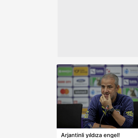
Çerezlere ilişkin tercihlerinizi 
butonuna tıklayabilir,
Çerez Bi
6698 sayılı Kişisel Verilerin 
mevzuata uygun olarak kullanılan
Arjantinli yıldıza engel!