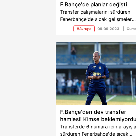
F.Bahçe'de planlar değişti
Transfer çalışmalarını sürdüren
Fenerbahçe'de sıcak gelişmeler
yaşanmaya devam ediyor. 6 num
#Avrupa
09.09.2023
Cuma
arayışlarını sürdüren sarı lacivertl
listedeki isimlerle görüşmelerini
sürdürüyor. Ancak Kanarya'ya
Arjantinli yıldızdan kötü haber ge
İşte detaylar...
F.Bahçe'den dev transfer
hamlesi! Kimse beklemiyord
Transferde 6 numara için arayışla
sürdüren Fenerbahçe'de sıcak