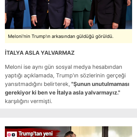
Metnimizi
ziyaret edebilirsiniz.
6698 sayılı Kişisel Verilerin Korunması Kanunu uyarınca
hazırlanmış Aydınlatma Metnimizi okumak ve sitemizde
Meloni'nin Trump'ın arkasından güldüğü görüldü.
ilgili mevzuata uygun olarak kullanılan çerezlerle ilgili bilgi
almak için lütfen
tıklayınız
.
İTALYA ASLA YALVARMAZ
Meloni ise aynı gün sosyal medya hesabından
yaptığı açıklamada, Trump'ın sözlerinin gerçeği
yansıtmadığını belirterek,
"Şunun unutulmaması
gerekiyor ki ben ve İtalya asla yalvarmayız."
karşılığını vermişti.