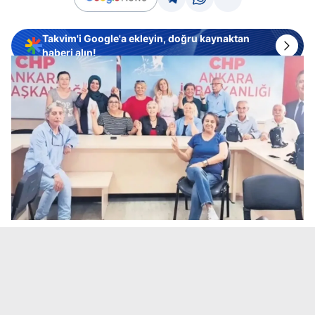
Takvim'i Google'a ekleyin, doğru kaynaktan
haberi alın!