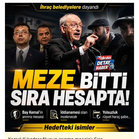
Çerezlere ilişkin tercihlerinizi aşağıda yer alan panel
vasıtasıyla belirleyebilirsiniz. Çerezlere ilişkin detaylı bilgi
için Ayarlar butonuna tıklayabilir,
Çerez Bilgilendirme
Metnimizi
ziyaret edebilirsiniz.
6698 sayılı Kişisel Verilerin Korunması Kanunu uyarınca
hazırlanmış Aydınlatma Metnimizi okumak ve sitemizde
ilgili mevzuata uygun olarak kullanılan çerezlerle ilgili bilgi
almak için lütfen
tıklayınız
.