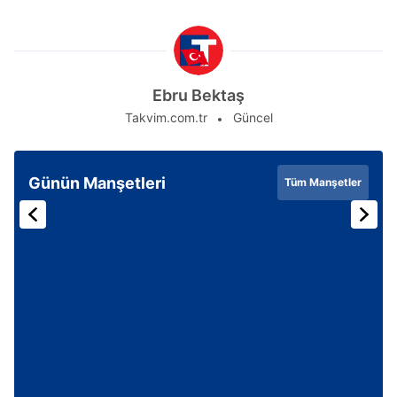
için Ayarlar butonuna tıklayabilir,
Çerez Bilgilendirme
Metnimizi
ziyaret edebilirsiniz.
6698 sayılı Kişisel Verilerin Korunması Kanunu uyarınca
Ebru Bektaş
hazırlanmış Aydınlatma Metnimizi okumak ve sitemizde
ilgili mevzuata uygun olarak kullanılan çerezlerle ilgili bilgi
Takvim.com.tr
Güncel
almak için lütfen
tıklayınız
.
Günün Manşetleri
Tüm Manşetler