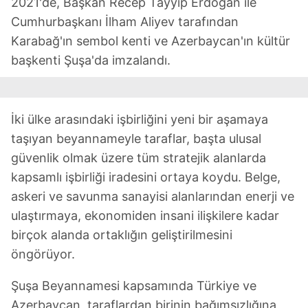
2021'de, Başkan Recep Tayyip Erdoğan ile
Çerezlere ilişkin tercihlerinizi aşağıda yer alan panel
Cumhurbaşkanı İlham Aliyev tarafından
vasıtasıyla belirleyebilirsiniz. Çerezlere ilişkin detaylı bilgi
için Ayarlar butonuna tıklayabilir,
Çerez Bilgilendirme
Karabağ'ın sembol kenti ve Azerbaycan'ın kültür
Metnimizi
ziyaret edebilirsiniz.
başkenti Şuşa'da imzalandı.
6698 sayılı Kişisel Verilerin Korunması Kanunu uyarınca
hazırlanmış Aydınlatma Metnimizi okumak ve sitemizde
İki ülke arasındaki işbirliğini yeni bir aşamaya
ilgili mevzuata uygun olarak kullanılan çerezlerle ilgili bilgi
almak için lütfen
tıklayınız
.
taşıyan beyannameyle taraflar, başta ulusal
güvenlik olmak üzere tüm stratejik alanlarda
kapsamlı işbirliği iradesini ortaya koydu. Belge,
askeri ve savunma sanayisi alanlarından enerji ve
ulaştırmaya, ekonomiden insani ilişkilere kadar
birçok alanda ortaklığın geliştirilmesini
öngörüyor.
Şuşa Beyannamesi kapsamında Türkiye ve
Azerbaycan, taraflardan birinin bağımsızlığına,