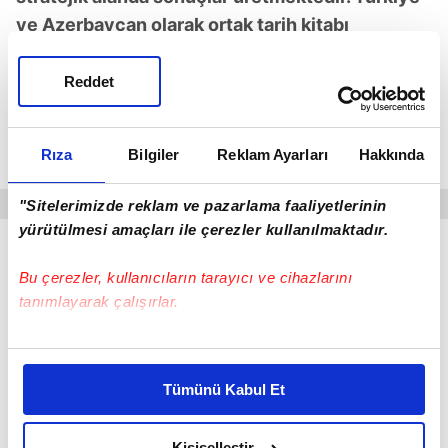
ve Azerbaycan olarak ortak tarih kitabı
hazırlanması konusunda çalışmalara
başladığımızı da buradan müjdelemek istiyorum.
Reddet
Kadim coğrafyamızda barış, refah ve huzurun
inşasını hazırlayacak olan devlet anlayışımızla
Rıza
Bilgiler
Reklam Ayarları
Hakkında
ebedi kardeşliğimiz daim olsun diyorum."
"Sitelerimizde reklam ve pazarlama faaliyetlerinin
yürütülmesi amaçları ile çerezler kullanılmaktadır.
Bu çerezler, kullanıcıların tarayıcı ve cihazlarını
tanımlayarak çalışırlar.
Bu çerezlere izin vermeniz halinde sizlere özel
kişiselleştirilmiş reklamlar sunabilir, sayfalarımızda sizlere
Tümünü Kabul Et
daha iyi reklam deneyimi yaşatabiliriz. Bunu yaparken
amacımızın size daha iyi bir reklam deneyimi sunmak
olduğunu ve sizlere en iyi içerikleri sunabilmek adına
Kişiselleştir