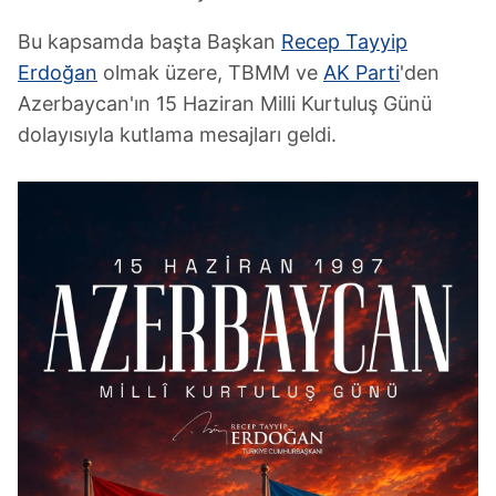
Bu kapsamda başta Başkan
Recep Tayyip
Erdoğan
olmak üzere, TBMM ve
AK Parti
'den
Azerbaycan'ın 15 Haziran Milli Kurtuluş Günü
dolayısıyla kutlama mesajları geldi.