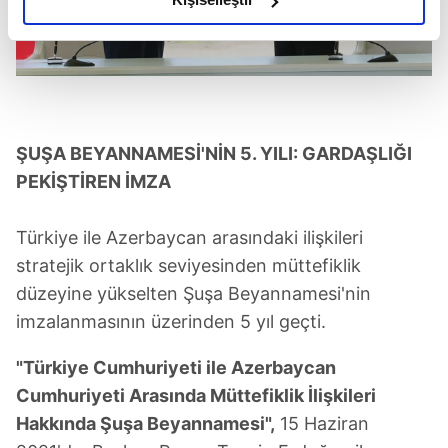
elimizden gelen çabayı gösterdiğimizi ve bu noktada,
reklamların maliyetlerimizi karşılamak noktasında tek gelir
kalemimiz olduğunu sizlere hatırlatmak isteriz.
Her halükârda, kullanıcılar, bu çerezlere izin vermedikleri
takdirde, kullanıcılara hedefli reklamlar
ŞUŞA BEYANNAMESİ'NİN 5. YILI: GARDAŞLIĞI
gösterilmeyecektir."
PEKİŞTİREN İMZA
Sizlere daha iyi bir hizmet sunabilmek için İnternet
Türkiye ile Azerbaycan arasındaki ilişkileri
Sitemizde kendimize ve üçüncü kişilere ait çerezler
kullanılmaktadır. Bu çerezler vasıtasıyla çeşitli kişisel
stratejik ortaklık seviyesinden müttefiklik
verileriniz işlenmekte olup gerekli olan çerezler bilgi
düzeyine yükselten Şuşa Beyannamesi'nin
toplumu hizmetlerinin sunulması amacıyla
imzalanmasının üzerinden 5 yıl geçti.
kullanılmaktadır. Diğer çerezler, sitemizin daha işlevsel
kılınması ve kişiselleştirilmesi ve sizlere yönelik
"Türkiye Cumhuriyeti ile Azerbaycan
reklam/pazarlama faaliyetlerinin yapılması, amaçlarıyla
Cumhuriyeti Arasında Müttefiklik İlişkileri
sınırlı olarak açık rızanız dahilinde kullanılacaktır.
Hakkında Şuşa Beyannamesi",
15 Haziran