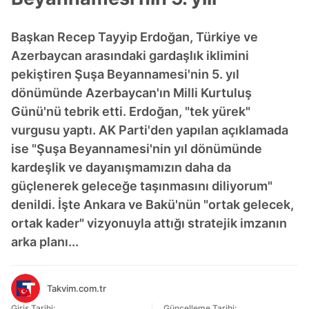
Başkan Recep Tayyip Erdoğan, Türkiye ve
Azerbaycan arasındaki gardaşlık iklimini
pekiştiren Şuşa Beyannamesi'nin 5. yıl
dönümünde Azerbaycan'ın Milli Kurtuluş
Günü'nü tebrik etti. Erdoğan, "tek yürek"
vurgusu yaptı. AK Parti'den yapılan açıklamada
ise "Şuşa Beyannamesi'nin yıl dönümünde
kardeşlik ve dayanışmamızın daha da
güçlenerek geleceğe taşınmasını diliyorum"
denildi. İşte Ankara ve Bakü'nün "ortak gelecek,
ortak kader" vizyonuyla attığı stratejik imzanın
arka planı...
Takvim.com.tr
Giriş Tarihi:
Güncelleme Tarihi: