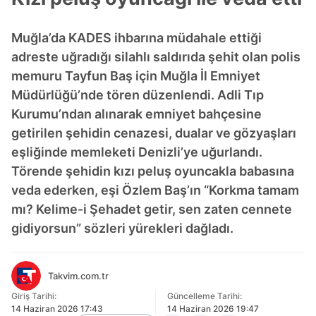
Muğla’da KADES ihbarına müdahale ettiği
adreste uğradığı silahlı saldırıda şehit olan polis
memuru Tayfun Baş için Muğla İl Emniyet
Müdürlüğü’nde tören düzenlendi. Adli Tıp
Kurumu’ndan alınarak emniyet bahçesine
getirilen şehidin cenazesi, dualar ve gözyaşları
eşliğinde memleketi Denizli’ye uğurlandı.
Törende şehidin kızı peluş oyuncakla babasına
veda ederken, eşi Özlem Baş’ın “Korkma tamam
mı? Kelime-i Şehadet getir, sen zaten cennete
gidiyorsun” sözleri yürekleri dağladı.
Takvim.com.tr
Giriş Tarihi:
Güncelleme Tarihi:
14 Haziran 2026 17:43
14 Haziran 2026 19:47