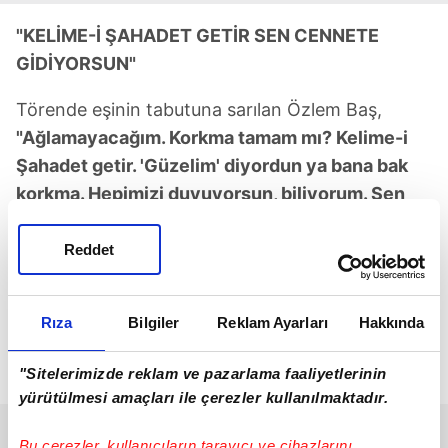
"KELİME-İ ŞAHADET GETİR SEN CENNETE
GİDİYORSUN"
Törende eşinin tabutuna sarılan Özlem Baş,
"Ağlamayacağım. Korkma tamam mı? Kelime-i
Şahadet getir. 'Güzelim' diyordun ya bana bak
korkma. Hepimizi duyuyorsun, biliyorum. Sen
zaten cennete gidiyorsun.
Reddet
Sadece sensiz kalacağım diye üzülüyorum.
Şehit oldun aslan kocam. Sakın korkma çünkü
sen Peygamber efendimizin yanına gidiyorsun.
Rıza
Bilgiler
Reklam Ayarları
Hakkında
Bir de bana söz ver orada birini bulmak yok, ben
"Sitelerimizde reklam ve pazarlama faaliyetlerinin
geleceğim. Birlikte olacağız yine"
diyerek ağladı.
yürütülmesi amaçları ile çerezler kullanılmaktadır.
Bu çerezler, kullanıcıların tarayıcı ve cihazlarını