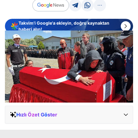
Takvim'i Google'a ekleyin, doğru kaynaktan
haberi alın!
Hızlı Özet Göster