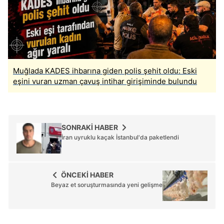
Muğlada KADES ihbarına giden polis şehit oldu: Eski
eşini vuran uzman çavuş intihar girişiminde bulundu
SONRAKİ HABER
İran uyruklu kaçak İstanbul'da paketlendi
ÖNCEKİ HABER
Beyaz et soruşturmasında yeni gelişme