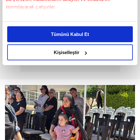
tanımlayarak çalışırlar.
Bu çerezlere izin vermeniz halinde sizlere özel
kişiselleştirilmiş reklamlar sunabilir, sayfalarımızda sizlere
Tümünü Kabul Et
daha iyi reklam deneyimi yaşatabiliriz. Bunu yaparken
amacımızın size daha iyi bir reklam deneyimi sunmak
olduğunu ve sizlere en iyi içerikleri sunabilmek adına
Kişiselleştir
elimizden gelen çabayı gösterdiğimizi ve bu noktada,
reklamların maliyetlerimizi karşılamak noktasında tek gelir
kalemimiz olduğunu sizlere hatırlatmak isteriz.
Her halükârda, kullanıcılar, bu çerezlere izin vermedikleri
takdirde, kullanıcılara hedefli reklamlar
gösterilmeyecektir."
Sizlere daha iyi bir hizmet sunabilmek için İnternet
Sitemizde kendimize ve üçüncü kişilere ait çerezler
kullanılmaktadır. Bu çerezler vasıtasıyla çeşitli kişisel