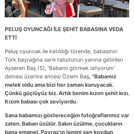
verileriniz işlenmekte olup gerekli olan çerezler bilgi
toplumu hizmetlerinin sunulması amacıyla
kullanılmaktadır. Diğer çerezler, sitemizin daha işlevsel
kılınması ve kişiselleştirilmesi ve sizlere yönelik
PELUŞ OYUNCAĞI İLE ŞEHİT BABASINA VEDA
reklam/pazarlama faaliyetlerinin yapılması, amaçlarıyla
ETTİ
sınırlı olarak açık rızanız dahilinde kullanılacaktır.
Peluş oyuncak ile katıldığı törende, babasının
Çerezlere ilişkin tercihlerinizi aşağıda yer alan panel
vasıtasıyla belirleyebilirsiniz. Çerezlere ilişkin detaylı bilgi
Türk bayrağına sarılı tabutunun yanına getirilen
için Ayarlar butonuna tıklayabilir,
Çerez Bilgilendirme
Ayseren Baş (5), 'Babamı görmek istiyorum'
Metnimizi
ziyaret edebilirsiniz.
demesi üzerine annesi Özlem Baş,
"Babamız
melek oldu ama bizi her zaman koruyacak.
6698 sayılı Kişisel Verilerin Korunması Kanunu uyarınca
Çünkü güçlüyüz biz. Artık benim kızım şehit kızı.
hazırlanmış Aydınlatma Metnimizi okumak ve sitemizde
Kızım babası çok seviyordu.
ilgili mevzuata uygun olarak kullanılan çerezlerle ilgili bilgi
almak için lütfen
tıklayınız
.
Sana babamızı göstereceğim fotoğraflarımız var
zaten. Baban üzülür. Sakın üzülme, çocukların
bana emanet. Poyraz'ın ismini sen koydun