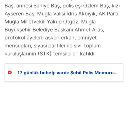
Baş, annesi Saniye Baş, polis eşi Özlem Baş, kızı
Ayseren Baş, Muğla Valisi İdris Akbıyık, AK Parti
Muğla Milletvekili Yakup Otgöz, Muğla
Büyükşehir Belediye Başkanı Ahmet Aras,
protokol üyeleri, askeri erkan, emniyet
mensupları, siyasi partiler ile sivil toplum
kuruluşlarının (STK) temsilcileri katıldı.
17 günlük bebeği vardı: Şehit Polis Memuru
Tayfun Baş son yolculuğuna uğurlandı