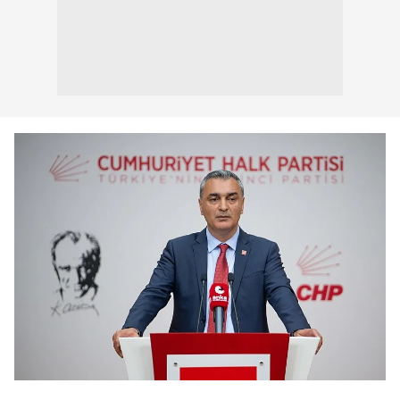
Sizlere daha iyi bir hizmet sunabilmek için İnternet
Sitemizde kendimize ve üçüncü kişilere ait çerezler
kullanılmaktadır. Bu çerezler vasıtasıyla çeşitli kişisel
verileriniz işlenmekte olup gerekli olan çerezler bilgi
toplumu hizmetlerinin sunulması amacıyla
kullanılmaktadır. Diğer çerezler, sitemizin daha işlevsel
kılınması ve kişiselleştirilmesi ve sizlere yönelik
reklam/pazarlama faaliyetlerinin yapılması, amaçlarıyla
sınırlı olarak açık rızanız dahilinde kullanılacaktır.
Çerezlere ilişkin tercihlerinizi aşağıda yer alan panel
vasıtasıyla belirleyebilirsiniz. Çerezlere ilişkin detaylı bilgi
için Ayarlar butonuna tıklayabilir,
Çerez Bilgilendirme
Metnimizi
ziyaret edebilirsiniz.
6698 sayılı Kişisel Verilerin Korunması Kanunu uyarınca
hazırlanmış Aydınlatma Metnimizi okumak ve sitemizde
ilgili mevzuata uygun olarak kullanılan çerezlerle ilgili bilgi
almak için lütfen
tıklayınız
.