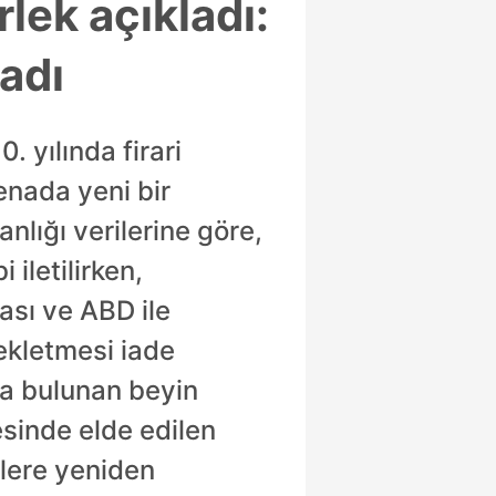
lek açıkladı:
ladı
 yılında firari
enada yeni bir
nlığı verilerine göre,
iletilirken,
ası ve ABD ile
ekletmesi iade
da bulunan beyin
esinde elde edilen
klere yeniden