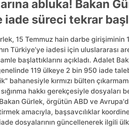
arına abluka! Bakan Gür
le iade süreci tekrar baş
lek, 15 Temmuz hain darbe girişiminin 10.
 Türkiye’ye iadesi için uluslararası ar
mle başlattıklarını açıkladı. Adalet Baka
elinde 119 ülkeye 2 bin 950 iade talebi 
erik" bahanesiyle kırmızı bülten çıkarmam
 sığınma hakkı gerekçesiyle dosyaları b
r. Bakan Gürlek, örgütün ABD ve Avrupa'
tirmek amacıyla, başsavcılıklar koordin
iade dosyalarının güncellenerek ilgili ül