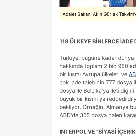
mevzuata uygun olarak kullanılan
Adalet Bakanı Akın Gürlek Takvim'
119 ÜLKEYE BİNLERCE İADE
Türkiye, bugüne kadar dünya ge
hakkında toplam 2 bin 950 adet
bir kısmı Avrupa ülkeleri ve
A
çok iade talebinin 777 dosya i
dosya ile Belçika'ya iletildiği
büyük bir kısmı ya reddedild
bekliyor. Örneğin, Almanya b
ABD'de 355 dosya halen kara
INTERPOL VE "SİYASİ İÇERİK