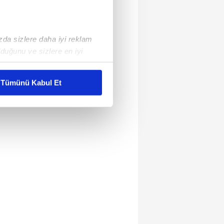
ızda sizlere daha iyi reklam
duğunu ve sizlere en iyi
liyetlerimizi karşılamak
Tümünü Kabul Et
ar gösterilmeyecektir."
çerezler kullanılmaktadır. Bu
u hizmetlerinin sunulması
i ve sizlere yönelik
nılacaktır.
kin detaylı bilgi için Ayarlar
ak ve sitemizde ilgili