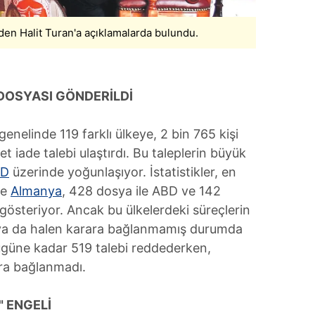
 çerezlerle ilgili bilgi almak için lütfen
tıklayınız
.
den Halit Turan'a açıklamalarda bulundu.
 DOSYASI GÖNDERİLDİ
nelinde 119 farklı ülkeye, 2 bin 765 kişi
 iade talebi ulaştırdı. Bu taleplerin büyük
BD
üzerinde yoğunlaşıyor. İstatistikler, en
le
Almanya
, 428 dosya ile ABD ve 142
ni gösteriyor. Ancak bu ülkelerdeki süreçlerin
i ya da halen karara bağlanmamış durumda
ugüne kadar 519 talebi reddederken,
ra bağlanmadı.
" ENGELİ