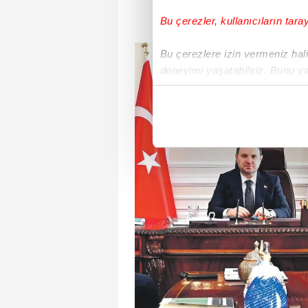
Bu çerezler, kullanıcıların tara
Bu çerezlere izin vermeniz halin
deneyimi yaşatabiliriz. Bunu y
içerikleri sunabilmek adına el
noktasında tek gelir kalemimiz 
Her halükârda, kullanıcılar, bu 
Sizlere daha iyi bir hizmet sun
çerezler vasıtasıyla çeşitli kiş
amacıyla kullanılmaktadır. Diğer
reklam/pazarlama faaliyetlerinin
Çerezlere ilişkin tercihlerinizi 
butonuna tıklayabilir,
Çerez Bi
6698 sayılı Kişisel Verilerin 