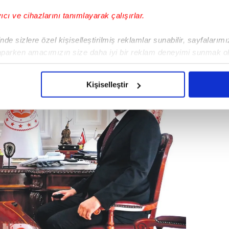
yıcı ve cihazlarını tanımlayarak çalışırlar.
de sizlere özel kişiselleştirilmiş reklamlar sunabilir, sayfalarım
aparken amacımızın size daha iyi bir reklam deneyimi sunmak ol
imizden gelen çabayı gösterdiğimizi ve bu noktada, reklamların ma
olduğunu sizlere hatırlatmak isteriz.
Kişiselleştir
çerezlere izin vermedikleri takdirde, kullanıcılara hedefli reklaml
abilmek için İnternet Sitemizde kendimize ve üçüncü kişilere ait 
isel verileriniz işlenmekte olup gerekli olan çerezler bilgi toplum
 çerezler, sitemizin daha işlevsel kılınması ve kişiselleştirilmes
 yapılması, amaçlarıyla sınırlı olarak açık rızanız dahilinde kulla
aşağıda yer alan panel vasıtasıyla belirleyebilirsiniz. Çerezlere iliş
lgilendirme Metnimizi
ziyaret edebilirsiniz.
Korunması Kanunu uyarınca hazırlanmış Aydınlatma Metnimizi okum