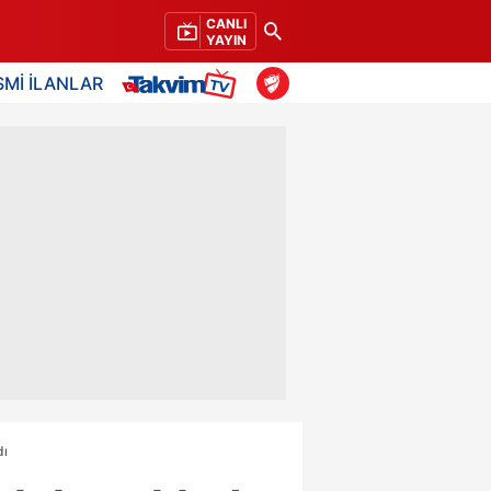
CANLI
YAYIN
SMİ İLANLAR
dı