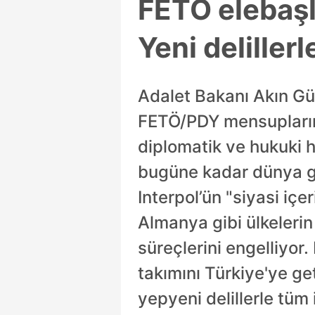
FETÖ elebaşl
Yeni deliller
Adalet Bakanı Akın Gür
FETÖ/PDY mensuplarının
diplomatik ve hukuki ha
bugüne kadar dünya gen
Interpol’ün "siyasi iç
Almanya gibi ülkelerin
süreçlerini engelliyo
takımını Türkiye'ye ge
yepyeni delillerle tüm 