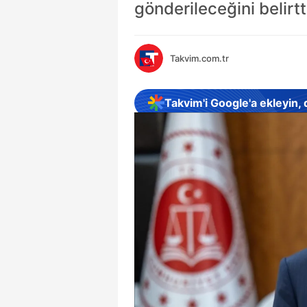
gönderileceğini belirtt
Takvim.com.tr
Takvim'i Google'a ekleyin,