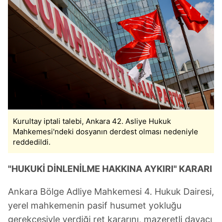
sınırlı olarak açık rızanız dahilinde kullanılacaktır.
Çerezlere ilişkin tercihlerinizi aşağıda yer alan panel
vasıtasıyla belirleyebilirsiniz. Çerezlere ilişkin detaylı bilgi
için Ayarlar butonuna tıklayabilir,
Çerez Bilgilendirme
Metnimizi
ziyaret edebilirsiniz.
6698 sayılı Kişisel Verilerin Korunması Kanunu uyarınca
hazırlanmış Aydınlatma Metnimizi okumak ve sitemizde
ilgili mevzuata uygun olarak kullanılan çerezlerle ilgili bilgi
Kurultay iptali talebi, Ankara 42. Asliye Hukuk
almak için lütfen
tıklayınız
.
Mahkemesi'ndeki dosyanın derdest olması nedeniyle
reddedildi.
"HUKUKİ DİNLENİLME HAKKINA AYKIRI" KARARI
Ankara Bölge Adliye Mahkemesi 4. Hukuk Dairesi,
yerel mahkemenin pasif husumet yokluğu
gerekçesiyle verdiği ret kararını, mazeretli davacı