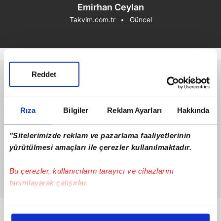
Emirhan Ceylan
Takvim.com.tr
Güncel
Reddet
Rıza
Bilgiler
Reklam Ayarları
Hakkında
"Sitelerimizde reklam ve pazarlama faaliyetlerinin
yürütülmesi amaçları ile çerezler kullanılmaktadır.
Bu çerezler, kullanıcıların tarayıcı ve cihazlarını
tanımlayarak çalışırlar.
Bu çerezlere izin vermeniz halinde sizlere özel
Bunlar da Var
kişiselleştirilmiş reklamlar sunabilir, sayfalarımızda sizlere