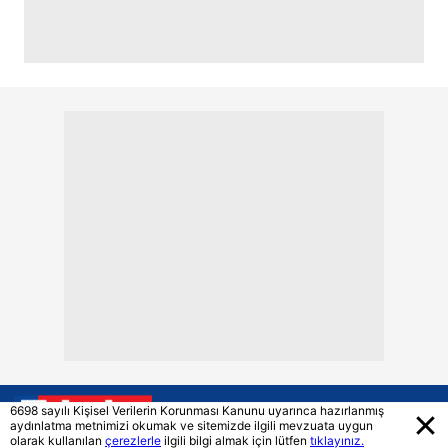
6698 sayılı Kişisel Verilerin Korunması Kanunu uyarınca hazırlanmış
aydınlatma metnimizi okumak ve sitemizde ilgili mevzuata uygun
olarak kullanılan
çerezlerle
ilgili bilgi almak için lütfen
tıklayınız.