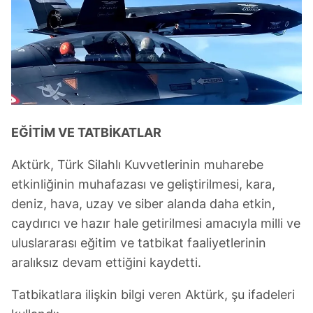
kullanılmaktadır. Bu çerezler vasıtasıyla çeşitli kişisel
verileriniz işlenmekte olup gerekli olan çerezler bilgi
toplumu hizmetlerinin sunulması amacıyla
kullanılmaktadır. Diğer çerezler, sitemizin daha işlevsel
kılınması ve kişiselleştirilmesi ve sizlere yönelik
reklam/pazarlama faaliyetlerinin yapılması, amaçlarıyla
sınırlı olarak açık rızanız dahilinde kullanılacaktır.
EĞİTİM VE TATBİKATLAR
Çerezlere ilişkin tercihlerinizi aşağıda yer alan panel
vasıtasıyla belirleyebilirsiniz. Çerezlere ilişkin detaylı bilgi
Aktürk, Türk Silahlı Kuvvetlerinin muharebe
için Ayarlar butonuna tıklayabilir,
Çerez Bilgilendirme
etkinliğinin muhafazası ve geliştirilmesi, kara,
Metnimizi
ziyaret edebilirsiniz.
deniz, hava, uzay ve siber alanda daha etkin,
6698 sayılı Kişisel Verilerin Korunması Kanunu uyarınca
caydırıcı ve hazır hale getirilmesi amacıyla milli ve
hazırlanmış Aydınlatma Metnimizi okumak ve sitemizde
uluslararası eğitim ve tatbikat faaliyetlerinin
ilgili mevzuata uygun olarak kullanılan çerezlerle ilgili bilgi
aralıksız devam ettiğini kaydetti.
almak için lütfen
tıklayınız
.
Tatbikatlara ilişkin bilgi veren Aktürk, şu ifadeleri