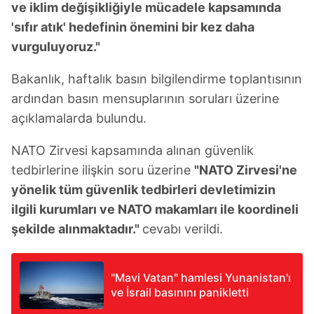
ve iklim değişikliğiyle mücadele kapsamında
'sıfır atık' hedefinin önemini bir kez daha
vurguluyoruz."
Bakanlık, haftalık basın bilgilendirme toplantısının
ardından basın mensuplarının soruları üzerine
açıklamalarda bulundu.
NATO Zirvesi kapsamında alınan güvenlik
tedbirlerine ilişkin soru üzerine
"NATO Zirvesi'ne
yönelik tüm güvenlik tedbirleri devletimizin
ilgili kurumları ve NATO makamları ile koordineli
şekilde alınmaktadır."
cevabı verildi.
"Mavi Vatan" hamlesi Yunanistan'ı
ve İsrail basınını panikletti