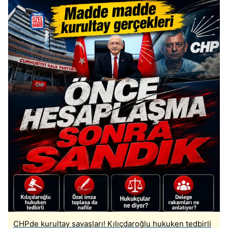
CHPde kurultay savaşları! Kılıçdaroğlu hukuken tedbirli