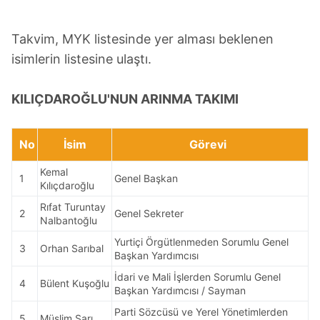
Takvim, MYK listesinde yer alması beklenen
isimlerin listesine ulaştı.
KILIÇDAROĞLU'NUN ARINMA TAKIMI
No
İsim
Görevi
Kemal
1
Genel Başkan
Kılıçdaroğlu
Rıfat Turuntay
2
Genel Sekreter
Nalbantoğlu
Yurtiçi Örgütlenmeden Sorumlu Genel
3
Orhan Sarıbal
Başkan Yardımcısı
İdari ve Mali İşlerden Sorumlu Genel
4
Bülent Kuşoğlu
Başkan Yardımcısı / Sayman
Parti Sözcüsü ve Yerel Yönetimlerden
5
Müslim Sarı