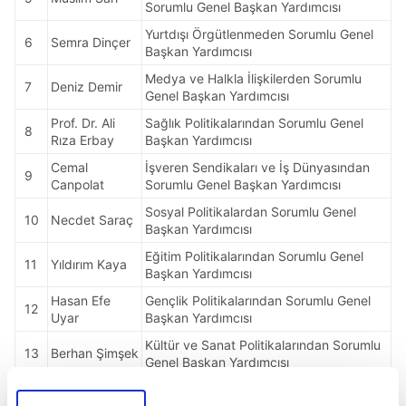
Sorumlu Genel Başkan Yardımcısı
Yurtdışı Örgütlenmeden Sorumlu Genel
6
Semra Dinçer
Başkan Yardımcısı
Medya ve Halkla İlişkilerden Sorumlu
7
Deniz Demir
Genel Başkan Yardımcısı
Prof. Dr. Ali
Sağlık Politikalarından Sorumlu Genel
8
Rıza Erbay
Başkan Yardımcısı
Cemal
İşveren Sendikaları ve İş Dünyasından
9
Canpolat
Sorumlu Genel Başkan Yardımcısı
Sosyal Politikalardan Sorumlu Genel
10
Necdet Saraç
Başkan Yardımcısı
Eğitim Politikalarından Sorumlu Genel
11
Yıldırım Kaya
Başkan Yardımcısı
Hasan Efe
Gençlik Politikalarından Sorumlu Genel
12
Uyar
Başkan Yardımcısı
Kültür ve Sanat Politikalarından Sorumlu
13
Berhan Şimşek
Genel Başkan Yardımcısı
Devrim Barış
Bilgi ve İletişim Teknolojilerinden
14