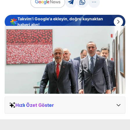
Takvim'i Google'a ekleyin, doğru kaynaktan
haberi alın!
Hızlı Özet Göster