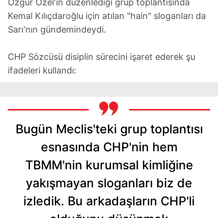
Özgür Özel'in düzenlediği grup toplantısında
Metnimizi
ziyaret edebilirsiniz.
Kemal Kılıçdaroğlu için atılan "hain" sloganları da
6698 sayılı Kişisel Verilerin Korunması Kanunu uyarınca
Sarı'nın gündemindeydi.
hazırlanmış Aydınlatma Metnimizi okumak ve sitemizde
ilgili mevzuata uygun olarak kullanılan çerezlerle ilgili bilgi
CHP Sözcüsü disiplin sürecini işaret ederek şu
almak için lütfen
tıklayınız
.
ifadeleri kullandı:
Bugün Meclis'teki grup toplantısı
esnasında CHP'nin hem
TBMM'nin kurumsal kimliğine
yakışmayan sloganları biz de
izledik. Bu arkadaşların CHP'li