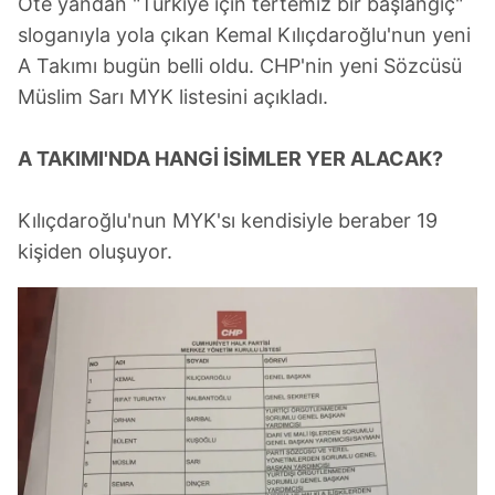
Öte yandan "Türkiye için tertemiz bir başlangıç"
sloganıyla yola çıkan Kemal Kılıçdaroğlu'nun yeni
A Takımı bugün belli oldu. CHP'nin yeni Sözcüsü
Müslim Sarı MYK listesini açıkladı.
A TAKIMI'NDA HANGİ İSİMLER YER ALACAK?
Kılıçdaroğlu'nun MYK'sı kendisiyle beraber 19
kişiden oluşuyor.