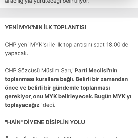
aracılığıyla yürüteceği belirtiliyor.
Her halükârda, kullanıcılar, bu çerezlere izin vermedikleri
takdirde, kullanıcılara hedefli reklamlar
YENİ MYK'NIN İLK TOPLANTISI
gösterilmeyecektir."
Sizlere daha iyi bir hizmet sunabilmek için İnternet
CHP yeni MYK'sı ile ilk toplantısını saat 18.00'de
Sitemizde kendimize ve üçüncü kişilere ait çerezler
yapacak.
kullanılmaktadır. Bu çerezler vasıtasıyla çeşitli kişisel
verileriniz işlenmekte olup gerekli olan çerezler bilgi
CHP Sözcüsü Müslim Sarı,
"Parti Meclisi'nin
toplumu hizmetlerinin sunulması amacıyla
toplanması kurallara bağlı. Belirli bir zamandan
kullanılmaktadır. Diğer çerezler, sitemizin daha işlevsel
önce ve belirli bir gündemle toplanması
kılınması ve kişiselleştirilmesi ve sizlere yönelik
reklam/pazarlama faaliyetlerinin yapılması, amaçlarıyla
gerekiyor, onu MYK belirleyecek. Bugün MYK'yı
sınırlı olarak açık rızanız dahilinde kullanılacaktır.
toplayacağız"
dedi.
Çerezlere ilişkin tercihlerinizi aşağıda yer alan panel
"HAİN" DİYENE DİSİPLİN YOLU
vasıtasıyla belirleyebilirsiniz. Çerezlere ilişkin detaylı bilgi
için Ayarlar butonuna tıklayabilir,
Çerez Bilgilendirme