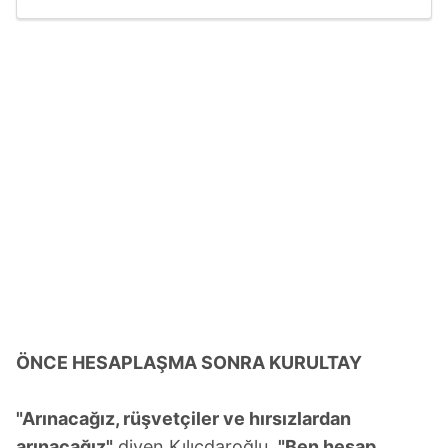
ÖNCE HESAPLAŞMA SONRA KURULTAY
"Arınacağız, rüşvetçiler ve hırsızlardan
arınacağız"
diyen Kılıçdaroğlu,
"Ben hesap