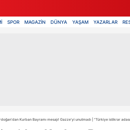
İ
SPOR
MAGAZİN
DÜNYA
YAŞAM
YAZARLAR
RE
doğan'dan Kurban Bayramı mesajı! Gazze'yi unutmadı | "Türkiye istikrar adas