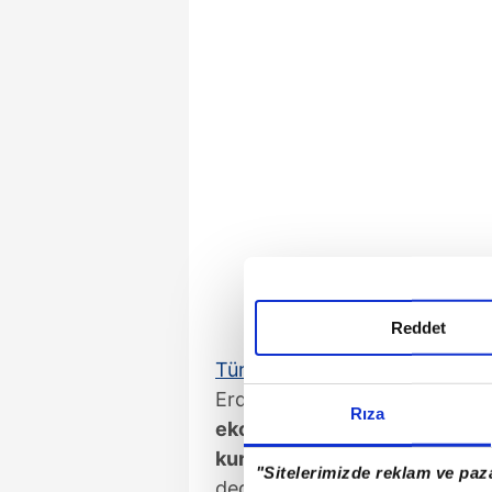
Reddet
Türkiye
'nin bir istikrar adas
Erdoğan, Terörsüz Türkiye sü
Rıza
ekonomik maliyeti 2 trilyon d
kurtarma irademiz tamdır. Sa
"Sitelerimizde reklam ve paza
dedi.