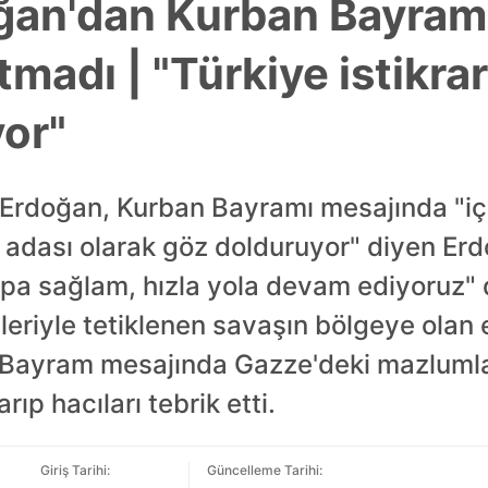
an'dan Kurban Bayramı
madı | "Türkiye istikrar
or"
Erdoğan, Kurban Bayramı mesajında "i
ar adası olarak göz dolduruyor" diyen Er
Sapa sağlam, hızla yola devam ediyoruz"
tipleriyle tetiklenen savaşın bölgeye olan
i. Bayram mesajında Gazze'deki mazlumla
ıp hacıları tebrik etti.
Giriş Tarihi:
Güncelleme Tarihi: