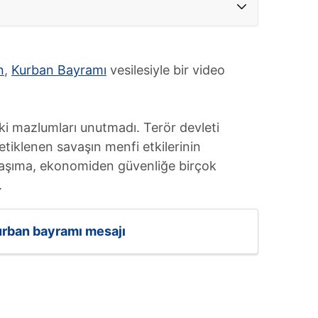
n
,
Kurban Bayramı
vesilesiyle bir video
ki mazlumları unutmadı. Terör devleti
e tetiklenen savaşın menfi etkilerinin
ulaşıma, ekonomiden güvenliğe birçok
.
rban bayramı mesajı