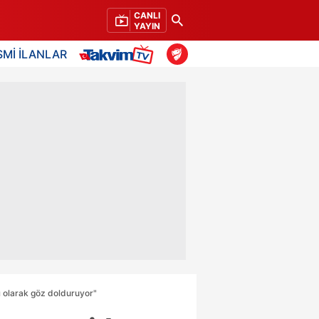
CANLI
YAYIN
SMİ İLANLAR
ı olarak göz dolduruyor"