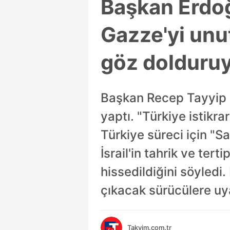
Başkan Erdoğ
Gazze'yi unut
göz dolduruy
Başkan Recep Tayyip 
yaptı. "Türkiye istikr
Türkiye süreci için "
İsrail'in tahrik ve ter
hissedildiğini söyled
çıkacak sürücülere uyar
Takvim.com.tr