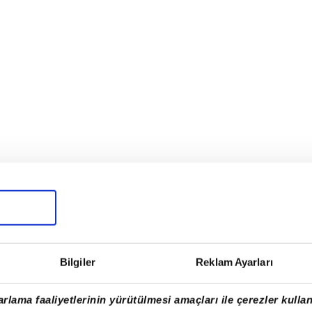
ı olarak göz doldurduğunu vurgulayan Başkan
recine dikkat çekip
"Türkiye'ye sadece
Bilgiler
Reklam Ayarları
oları aşan bu musibetten milletimizi
pa sağlam, hızla yola devam ediyoruz"
rlama faaliyetlerinin yürütülmesi amaçları ile çerezler kullan