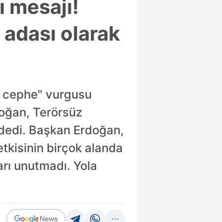
 mesajı!
 adası olarak
ç cephe" vurgusu
doğan, Terörsüz
 dedi. Başkan Erdoğan,
 etkisinin birçok alanda
rı unutmadı. Yola