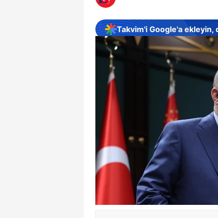
Takvim'i Google'a ekleyin,