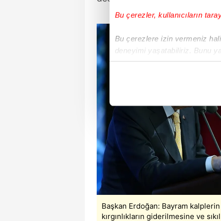
Bu çerezler, kullanıcıların tara
Bu çerezlere izin vermeniz halin
deneyimi yaşatabiliriz. Bunu y
içerikleri sunabilmek adına el
noktasında tek gelir kalemimiz 
Her halükârda, kullanıcılar, bu 
Sizlere daha iyi bir hizmet sun
çerezler vasıtasıyla çeşitli kiş
amacıyla kullanılmaktadır. Diğer
reklam/pazarlama faaliyetlerinin
Çerezlere ilişkin tercihlerinizi 
butonuna tıklayabilir,
Çerez Bi
Başkan Erdoğan: Bayram kalplerin
kırgınlıkların giderilmesine ve sı
6698 sayılı Kişisel Verilerin 