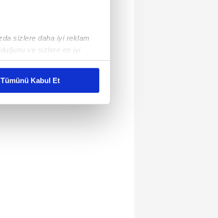
ızda sizlere daha iyi reklam
duğunu ve sizlere en iyi
liyetlerimizi karşılamak
Tümünü Kabul Et
ar gösterilmeyecektir."
çerezler kullanılmaktadır. Bu
u hizmetlerinin sunulması
i ve sizlere yönelik
nılacaktır.
kin detaylı bilgi için Ayarlar
ak ve sitemizde ilgili