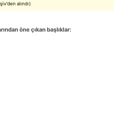
şiv'den alındı)
 çerezlerle ilgili bilgi almak için lütfen
tıklayınız
.
rından öne çıkan başlıklar: