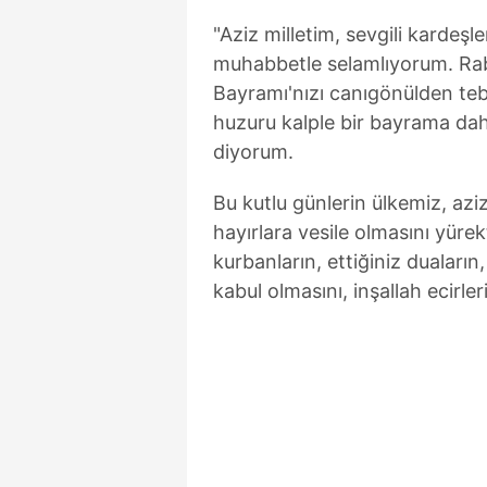
"Aziz milletim, sevgili kardeşl
muhabbetle selamlıyorum. Rab
Bayramı'nızı canıgönülden tebr
huzuru kalple bir bayrama dah
diyorum.
Bu kutlu günlerin ülkemiz, aziz
hayırlara vesile olmasını yüre
kurbanların, ettiğiniz duaları
kabul olmasını, inşallah ecirler