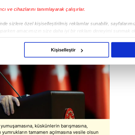
yıcı ve cihazlarını tanımlayarak çalışırlar.
de sizlere özel kişiselleştirilmiş reklamlar sunabilir, sayfalarım
aparken amacımızın size daha iyi bir reklam deneyimi sunmak ol
imizden gelen çabayı gösterdiğimizi ve bu noktada, reklamların ma
olduğunu sizlere hatırlatmak isteriz.
Kişiselleştir
çerezlere izin vermedikleri takdirde, kullanıcılara hedefli reklaml
abilmek için İnternet Sitemizde kendimize ve üçüncü kişilere ait 
isel verileriniz işlenmekte olup gerekli olan çerezler bilgi toplum
 çerezler, sitemizin daha işlevsel kılınması ve kişiselleştirilmes
 yapılması, amaçlarıyla sınırlı olarak açık rızanız dahilinde kulla
aşağıda yer alan panel vasıtasıyla belirleyebilirsiniz. Çerezlere iliş
lgilendirme Metnimizi
ziyaret edebilirsiniz.
 yumuşamasına, küskünlerin barışmasına,
kılı yumrukların tamamen açılmasına vesile olsun
Korunması Kanunu uyarınca hazırlanmış Aydınlatma Metnimizi okum