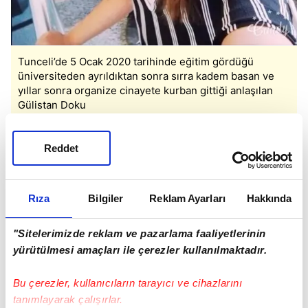
Tunceli’de 5 Ocak 2020 tarihinde eğitim gördüğü
üniversiteden ayrıldıktan sonra sırra kadem basan ve
yıllar sonra organize cinayete kurban gittiği anlaşılan
Gülistan Doku
ESKİ VALİ VE OĞLUNA KELEPÇE
Reddet
Jandarmadaki işlemlerinin ardından adliyeye
Rıza
Bilgiler
Reklam Ayarları
Hakkında
sevk edilen şüphelilerden dönemin Tunceli Valisi
Tuncay Sonel
ile oğlu
Mustafa Türkay Sonel
,
"Sitelerimizde reklam ve pazarlama faaliyetlerinin
daraltılmış baz çalışmasıyla Doku'ya son teması
yürütülmesi amaçları ile çerezler kullanılmaktadır.
bulunduğu saptanan dönemin İl Özel İdaresi
çalışanı
Erdoğan Elaldı
, "Kasten öldürme"
Bu çerezler, kullanıcıların tarayıcı ve cihazlarını
suçundan tutuklandı.
tanımlayarak çalışırlar.