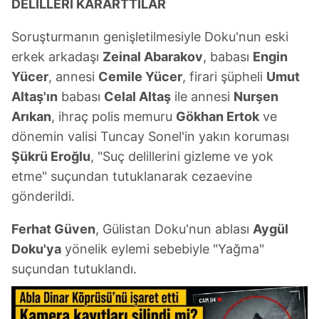
DELİLLERİ KARARTTILAR
kullanılmaktadır. Diğer çerezler, sitemizin daha işlevsel
kılınması ve kişiselleştirilmesi ve sizlere yönelik
Soruşturmanın genişletilmesiyle Doku'nun eski
reklam/pazarlama faaliyetlerinin yapılması, amaçlarıyla
erkek arkadaşı
Zeinal Abarakov
, babası
Engin
sınırlı olarak açık rızanız dahilinde kullanılacaktır.
Yücer
, annesi
Cemile Yücer
, firari şüpheli
Umut
Altaş'ın
babası
Celal Altaş
ile annesi
Nurşen
Çerezlere ilişkin tercihlerinizi aşağıda yer alan panel
Arıkan
, ihraç polis memuru
Gökhan Ertok
ve
vasıtasıyla belirleyebilirsiniz. Çerezlere ilişkin detaylı bilgi
için Ayarlar butonuna tıklayabilir,
Çerez Bilgilendirme
dönemin valisi Tuncay Sonel'in yakın koruması
Metnimizi
ziyaret edebilirsiniz.
Şükrü Eroğlu
, "Suç delillerini gizleme ve yok
etme" suçundan tutuklanarak cezaevine
6698 sayılı Kişisel Verilerin Korunması Kanunu uyarınca
gönderildi.
hazırlanmış Aydınlatma Metnimizi okumak ve sitemizde
ilgili mevzuata uygun olarak kullanılan çerezlerle ilgili bilgi
Ferhat Güven
, Gülistan Doku'nun ablası
Aygül
almak için lütfen
tıklayınız
.
Doku'ya
yönelik eylemi sebebiyle "Yağma"
suçundan tutuklandı.