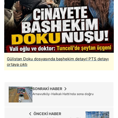
Gülistan Doku dosyasında başhekim detayı! PTS detayı
ortaya çıktı
SONRAKİ HABER
Arnavutköy-Halkalı Hattı’nda sona doğru
ÖNCEKİ HABER