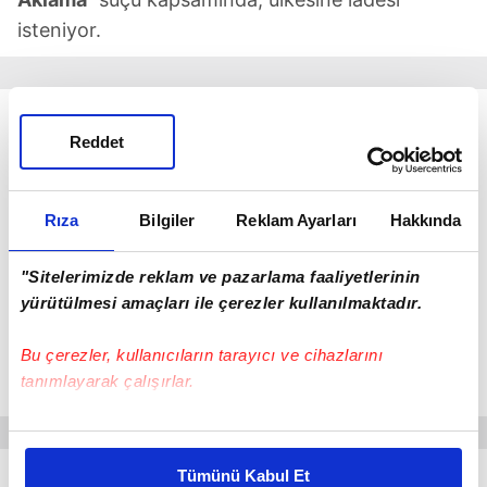
isteniyor.
Reddet
Rıza
Bilgiler
Reklam Ayarları
Hakkında
"Sitelerimizde reklam ve pazarlama faaliyetlerinin
yürütülmesi amaçları ile çerezler kullanılmaktadır.
Bu çerezler, kullanıcıların tarayıcı ve cihazlarını
Zehir tüccarı böyle yakalandı
tanımlayarak çalışırlar.
Bu çerezlere izin vermeniz halinde sizlere özel
kişiselleştirilmiş reklamlar sunabilir, sayfalarımızda sizlere
Tümünü Kabul Et
Konuya ilişkin İstanbul İl Emniyet Müdürlüğü'nden
daha iyi reklam deneyimi yaşatabiliriz. Bunu yaparken