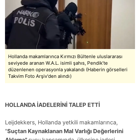
Hollanda makamlarınca Kırmızı Bültenle uluslararası
seviyede aranan W.A.L. isimli şahıs, Pendik’te
düzenlenen operasyonla yakalandı (Haberin görselleri
Takvim Foto Arşiv'den alındı)
HOLLANDA İADELERİNİ TALEP ETTİ
Leijdekkers, Hollanda yetkili makamlarınca,
"
Suçtan Kaynaklanan Mal Varlığı Değerlerini
Aklama"
suçu kapsamında, ülkesine iadesi