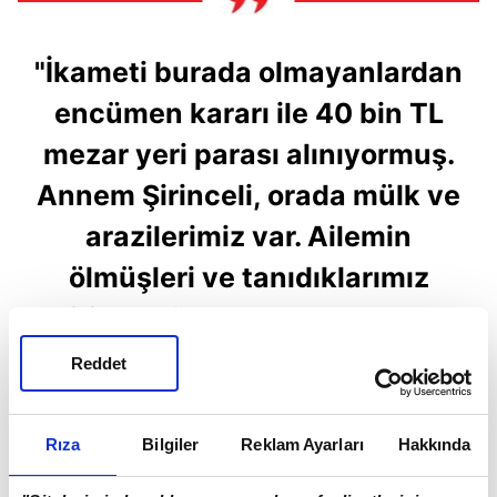
"İkameti burada olmayanlardan
encümen kararı ile 40 bin TL
mezar yeri parası alınıyormuş.
Annem Şirinceli, orada mülk ve
arazilerimiz var. Ailemin
ölmüşleri ve tanıdıklarımız
Şirince köy mezarlığında yan
yana yatıyor. Ne dediysek
Reddet
anlatamadık. 'Yapacak bir şey
yok, encümen kararı' denildi.
Rıza
Bilgiler
Reklam Ayarları
Hakkında
Cenazemizi öğlene