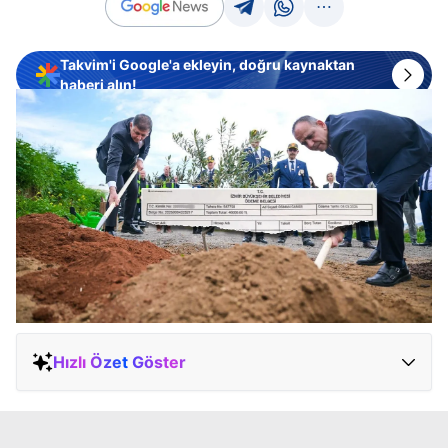
Takvim'i Google'a ekleyin, doğru kaynaktan
haberi alın!
Hızlı Özet Göster