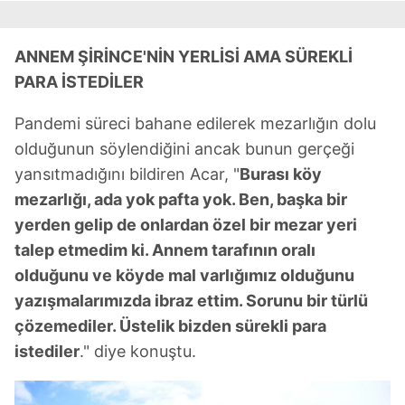
Sizlere daha iyi bir hizmet sunabilmek için İnternet
Sitemizde kendimize ve üçüncü kişilere ait çerezler
kullanılmaktadır. Bu çerezler vasıtasıyla çeşitli kişisel
ANNEM ŞİRİNCE'NİN YERLİSİ AMA SÜREKLİ
verileriniz işlenmekte olup gerekli olan çerezler bilgi
PARA İSTEDİLER
toplumu hizmetlerinin sunulması amacıyla
kullanılmaktadır. Diğer çerezler, sitemizin daha işlevsel
Pandemi süreci bahane edilerek mezarlığın dolu
kılınması ve kişiselleştirilmesi ve sizlere yönelik
olduğunun söylendiğini ancak bunun gerçeği
reklam/pazarlama faaliyetlerinin yapılması, amaçlarıyla
yansıtmadığını bildiren Acar, "
Burası köy
sınırlı olarak açık rızanız dahilinde kullanılacaktır.
mezarlığı, ada yok pafta yok. Ben, başka bir
yerden gelip de onlardan özel bir mezar yeri
Çerezlere ilişkin tercihlerinizi aşağıda yer alan panel
talep etmedim ki. Annem tarafının oralı
vasıtasıyla belirleyebilirsiniz. Çerezlere ilişkin detaylı bilgi
için Ayarlar butonuna tıklayabilir,
Çerez Bilgilendirme
olduğunu ve köyde mal varlığımız olduğunu
Metnimizi
ziyaret edebilirsiniz.
yazışmalarımızda ibraz ettim. Sorunu bir türlü
çözemediler. Üstelik bizden sürekli para
6698 sayılı Kişisel Verilerin Korunması Kanunu uyarınca
istediler
." diye konuştu.
hazırlanmış Aydınlatma Metnimizi okumak ve sitemizde
ilgili mevzuata uygun olarak kullanılan çerezlerle ilgili bilgi
almak için lütfen
tıklayınız
.