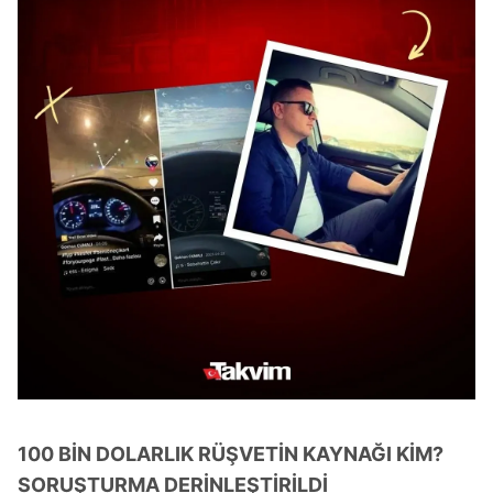
100 BİN DOLARLIK RÜŞVETİN KAYNAĞI KİM?
SORUŞTURMA DERİNLEŞTİRİLDİ