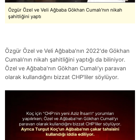
Özgür Özel ve Veli Ağbaba Gökhan Cumalı'nın nikah
6698 sayılı Kişisel Verilerin Korunması Kanunu uyarınca
şahitliğini yaptı
hazırlanmış Aydınlatma Metnimizi okumak ve sitemizde
ilgili mevzuata uygun olarak kullanılan çerezlerle ilgili bilgi
almak için lütfen
tıklayınız
.
Özgür Özel ve Veli Ağbaba'nın 2022'de Gökhan
Cumalı'nın nikah şahitliğini yaptığı da biliniyor.
Özel ve Ağbaba'nın Gökhan Cumalı'yı paravan
olarak kullandığını bizzat CHP'liler söylüyor.