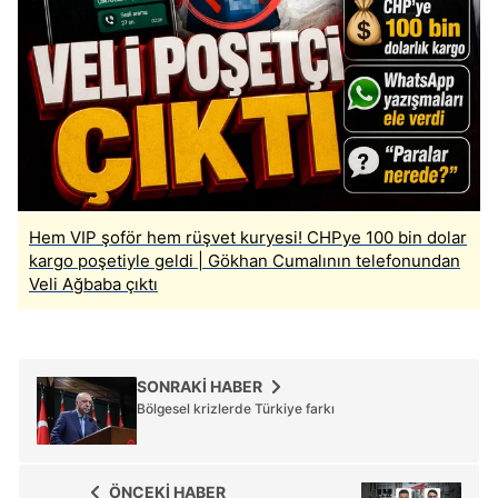
Hem VIP şoför hem rüşvet kuryesi! CHPye 100 bin dolar
kargo poşetiyle geldi | Gökhan Cumalının telefonundan
Veli Ağbaba çıktı
SONRAKİ HABER
Bölgesel krizlerde Türkiye farkı
ÖNCEKİ HABER