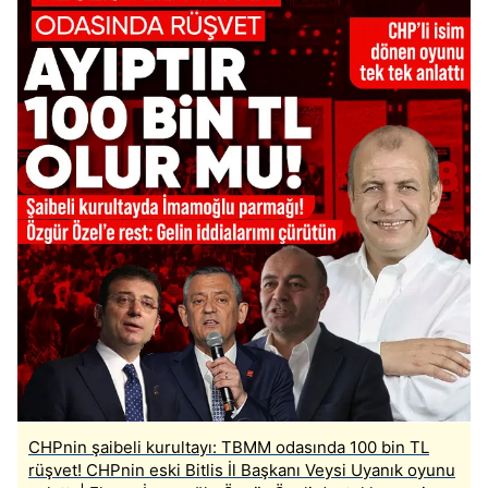
CHPnin şaibeli kurultayı: TBMM odasında 100 bin TL
rüşvet! CHPnin eski Bitlis İl Başkanı Veysi Uyanık oyunu