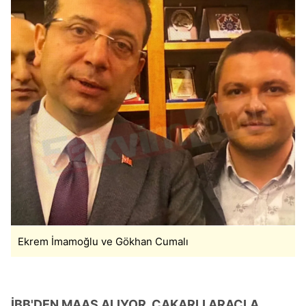
Ekrem İmamoğlu ve Gökhan Cumalı
İBB'DEN MAAŞ ALIYOR, ÇAKARLI ARAÇLA