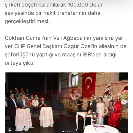
şirketi poşeti kullanılarak 100.000 Dolar
Her halükârda, kullanıcılar, bu çerezlere izin vermedikleri
seviyesinde bir nakit transferinin daha
takdirde, kullanıcılara hedefli reklamlar
gerçekleştirilmesi...
gösterilmeyecektir."
Gökhan Cumalı'nın Veli Ağbaba'nın yanı sıra yer
Sizlere daha iyi bir hizmet sunabilmek için İnternet
yer CHP Genel Başkanı Özgür Özel'in ailesinin de
Sitemizde kendimize ve üçüncü kişilere ait çerezler
kullanılmaktadır. Bu çerezler vasıtasıyla çeşitli kişisel
şoförlüğünü yaptığı ve maaşını İBB'den aldığı
verileriniz işlenmekte olup gerekli olan çerezler bilgi
ortaya çıktı.
toplumu hizmetlerinin sunulması amacıyla
kullanılmaktadır. Diğer çerezler, sitemizin daha işlevsel
kılınması ve kişiselleştirilmesi ve sizlere yönelik
reklam/pazarlama faaliyetlerinin yapılması, amaçlarıyla
sınırlı olarak açık rızanız dahilinde kullanılacaktır.
Çerezlere ilişkin tercihlerinizi aşağıda yer alan panel
vasıtasıyla belirleyebilirsiniz. Çerezlere ilişkin detaylı bilgi
için Ayarlar butonuna tıklayabilir,
Çerez Bilgilendirme
Metnimizi
ziyaret edebilirsiniz.