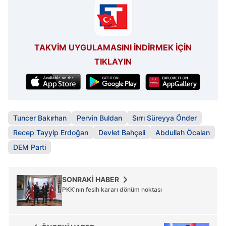
TAKVİM UYGULAMASINI İNDİRMEK İÇİN
TIKLAYIN
Tuncer Bakırhan
Pervin Buldan
Sırrı Süreyya Önder
Recep Tayyip Erdoğan
Devlet Bahçeli
Abdullah Öcalan
DEM Parti
SONRAKİ HABER
PKK'nın fesih kararı dönüm noktası