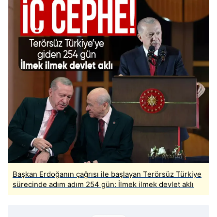
6698 sayılı Kişisel Verilerin Korunması Kanunu uyarınca
hazırlanmış Aydınlatma Metnimizi okumak ve sitemizde
ilgili mevzuata uygun olarak kullanılan çerezlerle ilgili bilgi
almak için lütfen
tıklayınız
.
Başkan Erdoğanın çağrısı ile başlayan Terörsüz Türkiye
sürecinde adım adım 254 gün: İlmek ilmek devlet aklı