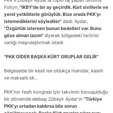
PKK'lı Zübeyir Aydar'la röportaj yapan Simona
Foltyn,
"IKBY'de bir ay geçirdik. Kürt sivillerle ve
yerel yetkililerle görüştük. Bize orada PKK'yı
istemediklerini söylediler"
dedi. Aydar,
"Özgürlük istersen bunun bedelleri var. Bunu
göze alman lazım"
diyerek bölgedeki terörist
varlığı meşrulaştırmak istedi.
"PKK GİDER BAŞKA KÜRT GRUPLAR GELİR"
Belgeselde bir kesit ise oldukça manidar, kasıtlı
ve maksatlı idi...
PKK'nın fesih kongresi için takvimin konuşulduğu
bir dönemde elebaşı Zübeyir Aydar'ın
"Türkiye
PKK'yı ortadan kaldırsa bile sorun