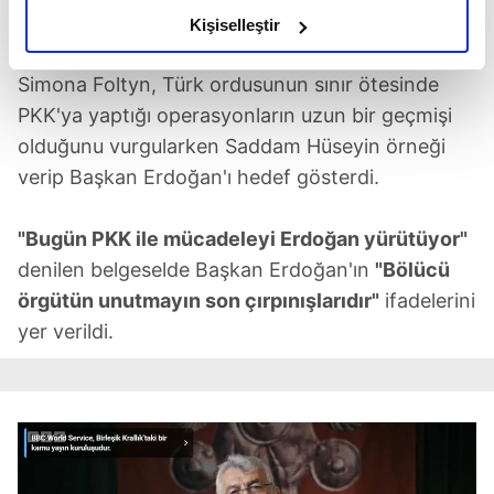
HEDEF GÖSTERDİ
olduğunu ve sizlere en iyi içerikleri sunabilmek adına
Kişiselleştir
elimizden gelen çabayı gösterdiğimizi ve bu noktada,
reklamların maliyetlerimizi karşılamak noktasında tek gelir
Simona Foltyn, Türk ordusunun sınır ötesinde
kalemimiz olduğunu sizlere hatırlatmak isteriz.
PKK'ya yaptığı operasyonların uzun bir geçmişi
olduğunu vurgularken Saddam Hüseyin örneği
Her halükârda, kullanıcılar, bu çerezlere izin vermedikleri
verip Başkan Erdoğan'ı hedef gösterdi.
takdirde, kullanıcılara hedefli reklamlar
gösterilmeyecektir."
"Bugün PKK ile mücadeleyi Erdoğan yürütüyor"
Sizlere daha iyi bir hizmet sunabilmek için İnternet
denilen belgeselde Başkan Erdoğan'ın
"Bölücü
Sitemizde kendimize ve üçüncü kişilere ait çerezler
örgütün unutmayın son çırpınışlarıdır"
ifadelerini
kullanılmaktadır. Bu çerezler vasıtasıyla çeşitli kişisel
yer verildi.
verileriniz işlenmekte olup gerekli olan çerezler bilgi
toplumu hizmetlerinin sunulması amacıyla
kullanılmaktadır. Diğer çerezler, sitemizin daha işlevsel
kılınması ve kişiselleştirilmesi ve sizlere yönelik
reklam/pazarlama faaliyetlerinin yapılması, amaçlarıyla
sınırlı olarak açık rızanız dahilinde kullanılacaktır.