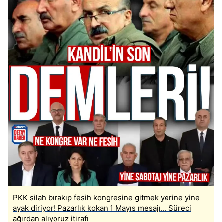
PKK silah bırakıp fesih kongresine gitmek yerine yine
ayak diriyor! Pazarlık kokan 1 Mayıs mesajı... Süreci
ağırdan alıyoruz itirafı