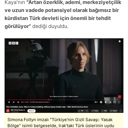
Kaya'nın
"Artan özerklik, ademi, merkeziyetçilik
ve uzun vadede potansiyel olarak bağımsız bir
kürdistan Türk devleti için önemli bir tehdit
görülüyor"
dediği duyuldu.
Simona Foltyn imzalı ʺTürkiye'nin Gizli Savaşı: Yasak
Bölgeʺ isimli belgeselde, Irak'taki Türk üslerinin uydu