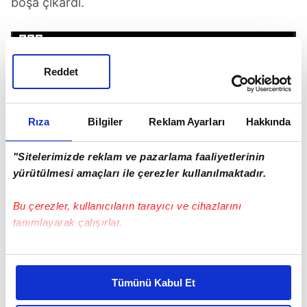
boşa çıkardı.
Reddet
Rıza
Bilgiler
Reklam Ayarları
Hakkında
"Sitelerimizde reklam ve pazarlama faaliyetlerinin
yürütülmesi amaçları ile çerezler kullanılmaktadır.
Bu çerezler, kullanıcıların tarayıcı ve cihazlarını
tanımlayarak çalışırlar.
PKK'nın fesih kongresinin arifesinde BBC'den skandal
belgesel (Takvim.com.tr)
Bu çerezlere izin vermeniz halinde sizlere özel
kişiselleştirilmiş reklamlar sunabilir, sayfalarımızda sizlere
Tümünü Kabul Et
daha iyi reklam deneyimi yaşatabiliriz. Bunu yaparken
SADDAM'I ÖRNEK VERDİ... BAŞKAN ERDOĞAN'I
amacımızın size daha iyi bir reklam deneyimi sunmak