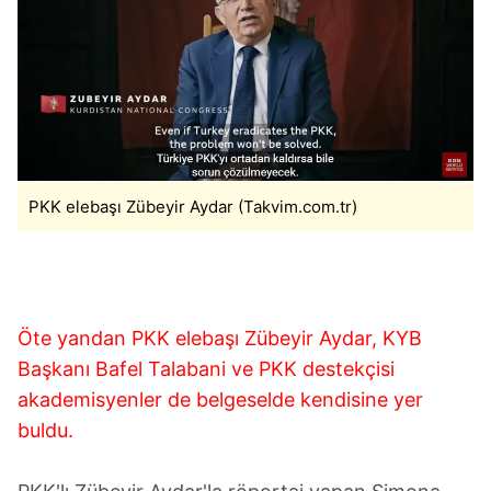
Çerezlere ilişkin tercihlerinizi aşağıda yer alan panel
vasıtasıyla belirleyebilirsiniz. Çerezlere ilişkin detaylı bilgi
için Ayarlar butonuna tıklayabilir,
Çerez Bilgilendirme
Metnimizi
ziyaret edebilirsiniz.
6698 sayılı Kişisel Verilerin Korunması Kanunu uyarınca
hazırlanmış Aydınlatma Metnimizi okumak ve sitemizde
PKK elebaşı Zübeyir Aydar (Takvim.com.tr)
ilgili mevzuata uygun olarak kullanılan çerezlerle ilgili bilgi
almak için lütfen
tıklayınız
.
Öte yandan PKK elebaşı Zübeyir Aydar, KYB
Başkanı Bafel Talabani ve PKK destekçisi
akademisyenler de belgeselde kendisine yer
buldu.