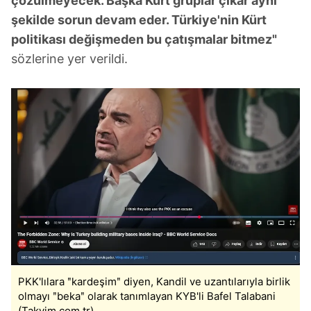
çözülmeyecek. Başka Kürt gruplar çıkar aynı
şekilde sorun devam eder. Türkiye'nin Kürt
politikası değişmeden bu çatışmalar bitmez"
sözlerine yer verildi.
PKK'lılara ʺkardeşimʺ diyen, Kandil ve uzantılarıyla birlik
olmayı ʺbekaʺ olarak tanımlayan KYB'li Bafel Talabani
(Takvim.com.tr)