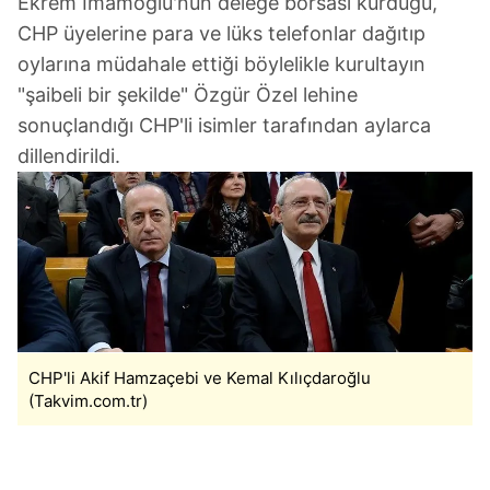
Ekrem İmamoğlu'nun delege borsası kurduğu,
CHP üyelerine para ve lüks telefonlar dağıtıp
oylarına müdahale ettiği böylelikle kurultayın
"şaibeli bir şekilde" Özgür Özel lehine
sonuçlandığı CHP'li isimler tarafından aylarca
dillendirildi.
CHP'li Akif Hamzaçebi ve Kemal Kılıçdaroğlu
(Takvim.com.tr)