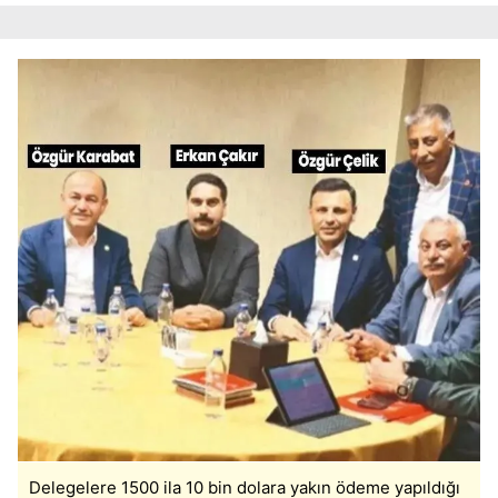
verileriniz işlenmekte olup gerekli olan çerezler bilgi
toplumu hizmetlerinin sunulması amacıyla
kullanılmaktadır. Diğer çerezler, sitemizin daha işlevsel
kılınması ve kişiselleştirilmesi ve sizlere yönelik
reklam/pazarlama faaliyetlerinin yapılması, amaçlarıyla
sınırlı olarak açık rızanız dahilinde kullanılacaktır.
Çerezlere ilişkin tercihlerinizi aşağıda yer alan panel
vasıtasıyla belirleyebilirsiniz. Çerezlere ilişkin detaylı bilgi
için Ayarlar butonuna tıklayabilir,
Çerez Bilgilendirme
Metnimizi
ziyaret edebilirsiniz.
6698 sayılı Kişisel Verilerin Korunması Kanunu uyarınca
hazırlanmış Aydınlatma Metnimizi okumak ve sitemizde
ilgili mevzuata uygun olarak kullanılan çerezlerle ilgili bilgi
almak için lütfen
tıklayınız
.
Delegelere 1500 ila 10 bin dolara yakın ödeme yapıldığı