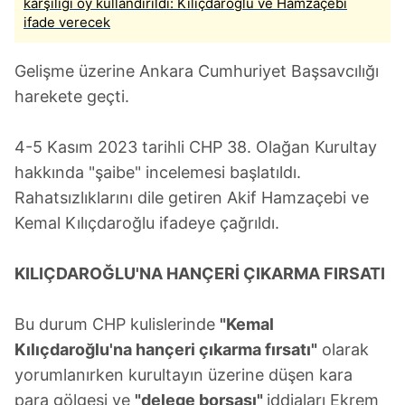
karşılığı oy kullandırıldı: Kılıçdaroğlu ve Hamzaçebi
ifade verecek
Gelişme üzerine Ankara Cumhuriyet Başsavcılığı
harekete geçti.
4-5 Kasım 2023 tarihli CHP 38. Olağan Kurultay
hakkında "şaibe" incelemesi başlatıldı.
Rahatsızlıklarını dile getiren Akif Hamzaçebi ve
Kemal Kılıçdaroğlu ifadeye çağrıldı.
KILIÇDAROĞLU'NA HANÇERİ ÇIKARMA FIRSATI
Bu durum CHP kulislerinde
"Kemal
Kılıçdaroğlu'na hançeri çıkarma fırsatı"
olarak
yorumlanırken kurultayın üzerine düşen kara
para gölgesi ve
"delege borsası"
iddiaları Ekrem