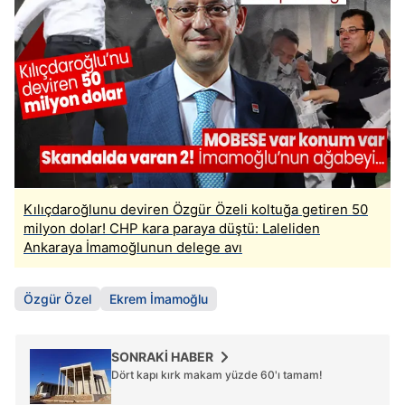
Kılıçdaroğlunu deviren Özgür Özeli koltuğa getiren 50
milyon dolar! CHP kara paraya düştü: Laleliden
Ankaraya İmamoğlunun delege avı
Özgür Özel
Ekrem İmamoğlu
SONRAKİ HABER
Dört kapı kırk makam yüzde 60'ı tamam!