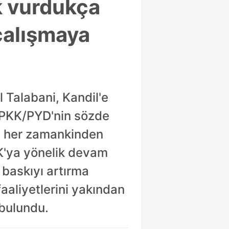
k vurdukça
 çalışmaya
 Talabani, Kandil'e
ü PKK/PYD'nin sözde
ya her zamankinden
KK'ya yönelik devam
 baskıyı artırma
aaliyetlerini yakından
 bulundu.