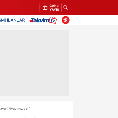
CANLI
YAYIN
SMİ İLANLAR
aya ihtiyacımız var"