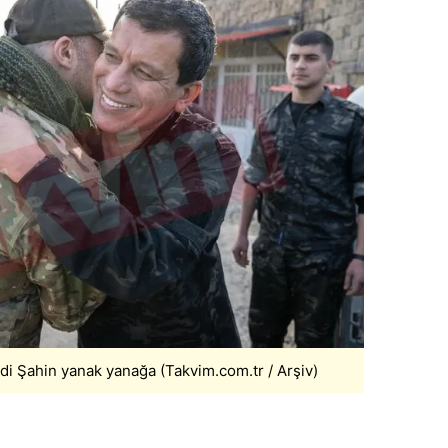
 çerezlerle ilgili bilgi almak için lütfen
tıklayınız
.
di Şahin yanak yanağa (Takvim.com.tr / Arşiv)