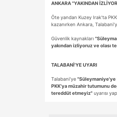
ANKARA "YAKINDAN İZLİYOR
Öte yandan Kuzey Irak'ta PKK
kazanırken Ankara, Talabani'ye
Güvenlik kaynakları
"Süleyman
yakından izliyoruz ve olası te
TALABANİ'YE UYARI
Talabani'ye
"Süleymaniye'ye 
PKK'ya müzahir tutumunu deği
tereddüt etmeyiz"
uyarısı yapı