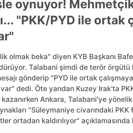
şle oynuyor! Mehmetçi
ı... "PKK/PYD ile ortak
ar"
lik olmak beka" diyen KYB Başkanı Bafel
ürüyor. Talabani şimdi de terör örgüt
' mesajı gönderip "PYD ile ortak çalışma
z var" dedi. Öte yandan Kuzey Irak'ta P
 kazanırken Ankara, Talabani'ye yönelik
ynakları "Süleymaniye civarındaki PKK f
itler ortadan kaldırılıyor" açıklamasında