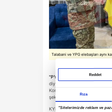
Talabani ve YPG elebaşları aynı ka
Reddet
"PYD ile ortak çalışmaya her
diyen Talabani, "Bizler ortak
Kongresi'nin tüm sınavlarda b
Rıza
şeklinde konuştu.
"Sitelerimizde reklam ve paza
KYB Başkanı Talabani, daha 