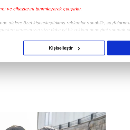
yıcı ve cihazlarını tanımlayarak çalışırlar.
de sizlere özel kişiselleştirilmiş reklamlar sunabilir, sayfalarım
aparken amacımızın size daha iyi bir reklam deneyimi sunmak ol
imizden gelen çabayı gösterdiğimizi ve bu noktada, reklamların ma
olduğunu sizlere hatırlatmak isteriz.
Kişiselleştir
çerezlere izin vermedikleri takdirde, kullanıcılara hedefli reklaml
abilmek için İnternet Sitemizde kendimize ve üçüncü kişilere ait 
isel verileriniz işlenmekte olup gerekli olan çerezler bilgi toplum
 çerezler, sitemizin daha işlevsel kılınması ve kişiselleştirilmes
 yapılması, amaçlarıyla sınırlı olarak açık rızanız dahilinde kulla
aşağıda yer alan panel vasıtasıyla belirleyebilirsiniz. Çerezlere iliş
lgilendirme Metnimizi
ziyaret edebilirsiniz.
Korunması Kanunu uyarınca hazırlanmış Aydınlatma Metnimizi okum