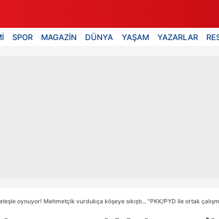
İ
SPOR
MAGAZİN
DÜNYA
YAŞAM
YAZARLAR
RE
ateşle oynuyor! Mehmetçik vurdukça köşeye sıkıştı... "PKK/PYD ile ortak çalışm