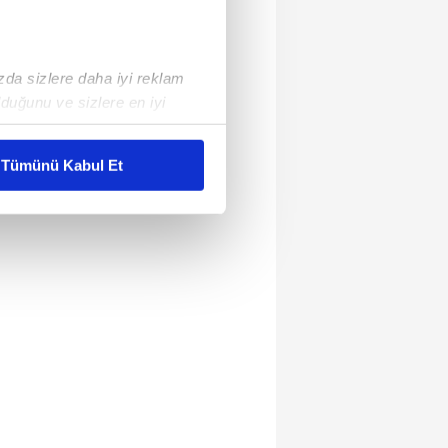
ızda sizlere daha iyi reklam
duğunu ve sizlere en iyi
liyetlerimizi karşılamak
Tümünü Kabul Et
ar gösterilmeyecektir."
çerezler kullanılmaktadır. Bu
u hizmetlerinin sunulması
i ve sizlere yönelik
nılacaktır.
kin detaylı bilgi için Ayarlar
ak ve sitemizde ilgili