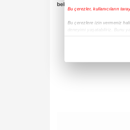
beka"
demişti.
Bu çerezler, kullanıcıların tara
Bu çerezlere izin vermeniz halin
deneyimi yaşatabiliriz. Bunu y
içerikleri sunabilmek adına el
noktasında tek gelir kalemimiz 
Her halükârda, kullanıcılar, bu 
Sizlere daha iyi bir hizmet sun
çerezler vasıtasıyla çeşitli kiş
amacıyla kullanılmaktadır. Diğer
reklam/pazarlama faaliyetlerinin
Çerezlere ilişkin tercihlerinizi 
butonuna tıklayabilir,
Çerez Bi
6698 sayılı Kişisel Verilerin 