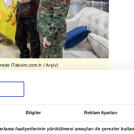
rede (Takvim.com.tr / Arşiv)
 zamankinden daha fazla ihtiyacımız var"
 yaşam ile ortak çalışmaya inanıyoruz. PYD
aşarılı olacağına yürekten inanıyorum"
Bilgiler
Reklam Ayarları
rlama faaliyetlerinin yürütülmesi amaçları ile çerezler kullan
önce de
"PKK ile birlik olmak bizim için