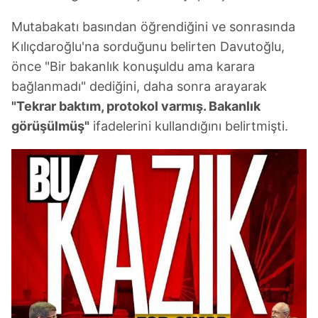
Mutabakatı basından öğrendiğini ve sonrasında
Çerezlere ilişkin tercihlerinizi aşağıda yer alan panel
vasıtasıyla belirleyebilirsiniz. Çerezlere ilişkin detaylı bilgi
Kılıçdaroğlu'na sorduğunu belirten Davutoğlu,
için Ayarlar butonuna tıklayabilir,
Çerez Bilgilendirme
önce "Bir bakanlık konuşuldu ama karara
Metnimizi
ziyaret edebilirsiniz.
bağlanmadı" dediğini, daha sonra arayarak
"Tekrar baktım, protokol varmış. Bakanlık
6698 sayılı Kişisel Verilerin Korunması Kanunu uyarınca
görüşülmüş"
ifadelerini kullandığını belirtmişti.
hazırlanmış Aydınlatma Metnimizi okumak ve sitemizde
ilgili mevzuata uygun olarak kullanılan çerezlerle ilgili bilgi
almak için lütfen
tıklayınız
.