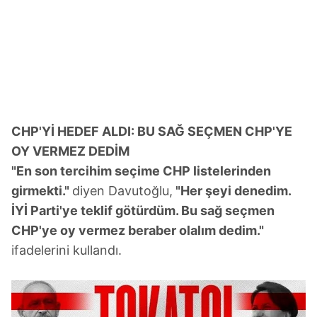
CHP'Yİ HEDEF ALDI: BU SAĞ SEÇMEN CHP'YE
OY VERMEZ DEDİM
"En son tercihim seçime CHP listelerinden
girmekti."
diyen Davutoğlu,
"Her şeyi denedim.
İYİ Parti'ye teklif götürdüm. Bu sağ seçmen
CHP'ye oy vermez beraber olalım dedim."
ifadelerini kullandı.