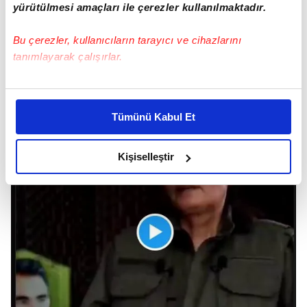
yürütülmesi amaçları ile çerezler kullanılmaktadır.
Bu çerezler, kullanıcıların tarayıcı ve cihazlarını
tanımlayarak çalışırlar.
Bu çerezlere izin vermeniz halinde sizlere özel
kişiselleştirilmiş reklamlar sunabilir, sayfalarımızda sizlere
Tümünü Kabul Et
daha iyi reklam deneyimi yaşatabiliriz. Bunu yaparken
amacımızın size daha iyi bir reklam deneyimi sunmak
olduğunu ve sizlere en iyi içerikleri sunabilmek adına
Kişiselleştir
elimizden gelen çabayı gösterdiğimizi ve bu noktada,
reklamların maliyetlerimizi karşılamak noktasında tek gelir
kalemimiz olduğunu sizlere hatırlatmak isteriz.
Her halükârda, kullanıcılar, bu çerezlere izin vermedikleri
takdirde, kullanıcılara hedefli reklamlar
gösterilmeyecektir."
Sizlere daha iyi bir hizmet sunabilmek için İnternet