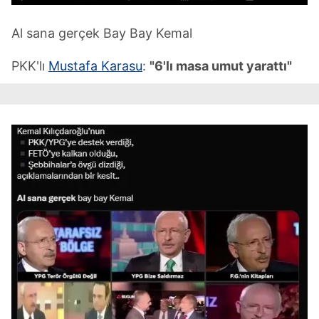
Al sana gerçek Bay Bay Kemal
PKK'lı
Mustafa Karasu
:
"6'lı masa umut yarattı"