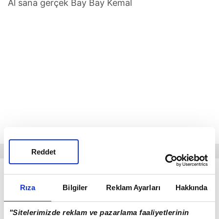
Al sana gerçek Bay Bay Kemal
Reddet
KILIÇDAROĞLU'NUN İKİNCİ TUR İÇİN
BASMADIĞI TUŞ, GİYMEDİĞİ GÖMLEK
Rıza
Bilgiler
Reklam Ayarları
Hakkında
KALMADI! HANGİSİ GERÇEK KEMAL? | VİDEO
"Sitelerimizde reklam ve pazarlama faaliyetlerinin
İZLE