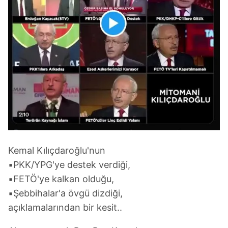
Kemal Kılıçdaroğlu'nun
▪️PKK/YPG'ye destek verdiği,
▪️FETÖ'ye kalkan olduğu,
▪️Şebbihalar'a övgü dizdiği,
açıklamalarından bir kesit..