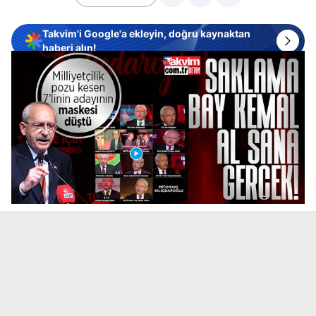
Takvim'i Google'a ekleyin, doğru kaynaktan
haberi alın!