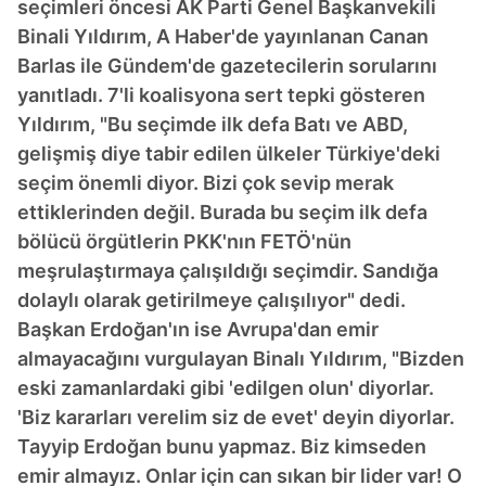
seçimleri öncesi AK Parti Genel Başkanvekili
Binali Yıldırım, A Haber'de yayınlanan Canan
Barlas ile Gündem'de gazetecilerin sorularını
yanıtladı. 7'li koalisyona sert tepki gösteren
Yıldırım, "Bu seçimde ilk defa Batı ve ABD,
gelişmiş diye tabir edilen ülkeler Türkiye'deki
seçim önemli diyor. Bizi çok sevip merak
ettiklerinden değil. Burada bu seçim ilk defa
bölücü örgütlerin PKK'nın FETÖ'nün
meşrulaştırmaya çalışıldığı seçimdir. Sandığa
dolaylı olarak getirilmeye çalışılıyor" dedi.
Başkan Erdoğan'ın ise Avrupa'dan emir
almayacağını vurgulayan Binalı Yıldırım, "Bizden
eski zamanlardaki gibi 'edilgen olun' diyorlar.
'Biz kararları verelim siz de evet' deyin diyorlar.
Tayyip Erdoğan bunu yapmaz. Biz kimseden
emir almayız. Onlar için can sıkan bir lider var! O