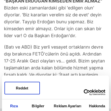
"BAŞKAN ERDOĞAN KİMSEDEN EMİR ALMAZ"
Bizden eski zamanlardaki gibi 'edilgen olun'
diyorlar. 'Biz kararları verelim siz de evet' deyin
diyorlar. Tayyip Erdoğan bunu yapmaz. Biz
kimseden emir almayız. Onlar için can sıkan bir
lider var! O da Başkan Erdoğan'dır.
(Batı ve ABD) Biz yerli vesayet ortaklarını devre
dışı bırakınca FETÖ'cülerin önü açıldı. Ardından
17-25 Aralık Gezi olayları vs… geldi. Bizim şeytan
taşlamaktan arda kalan bölümde hizmet yapma
fırsatı kaldı. Ve diyorlar ki; 'İtaat artı kardeşim
Orta Doğu, Balkanlar, Kafkaslar diğer
Reddet
bölgelerdeki konularla ilgilenmeyin' diyorlar. 'Biz
sömürüyoruz' diyorlar! 'Niye ses çıkarıyorsunuz'
diyorlar.
Rıza
Bilgiler
Reklam Ayarları
Hakkında