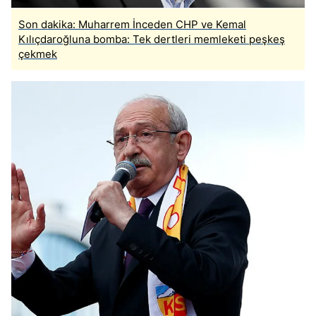
Son dakika: Muharrem İnceden CHP ve Kemal
Kılıçdaroğluna bomba: Tek dertleri memleketi peşkeş
çekmek