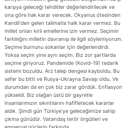
karşıya geleceği tehditler değerlendirilecek ve
Sizlere daha iyi bir hizmet sunabilmek için İnternet
ona göre hak karar verecek. Okyanus ötesinden
Sitemizde kendimize ve üçüncü kişilere ait çerezler
Kandil'den gelen talimatla halk karar vermez. Bu
kullanılmaktadır. Bu çerezler vasıtasıyla çeşitli kişisel
millet onları kirli emellerine izin vermez. Seçimin
verileriniz işlenmekte olup gerekli olan çerezler bilgi
farklılığını milletin davranışı ile ilgili söylemiyorum.
toplumu hizmetlerinin sunulması amacıyla
kullanılmaktadır. Diğer çerezler, sitemizin daha işlevsel
Seçime burnunu sokanlar için değerlendirdi.
kılınması ve kişiselleştirilmesi ve sizlere yönelik
Yoksa seçim yine aynı seçim. Biz zor şartlarda
reklam/pazarlama faaliyetlerinin yapılması, amaçlarıyla
seçime giriyoruz. Pandemide (Kovid-19) tedarik
sınırlı olarak açık rızanız dahilinde kullanılacaktır.
sistemi bozuldu. Arz talep dengesi kayboldu. Bu
sefer bu bitti ve Rusya-Ukrayna Savaşı oldu. Ve
Çerezlere ilişkin tercihlerinizi aşağıda yer alan panel
durumdan da en çok biz zarar gördük. Enflasyon
vasıtasıyla belirleyebilirsiniz. Çerezlere ilişkin detaylı bilgi
için Ayarlar butonuna tıklayabilir,
Çerez Bilgilendirme
yükseldi. Biz olağan üstü bir gayretle
Metnimizi
ziyaret edebilirsiniz.
insanlarımızın sıkıntılarını hafifletecek kararlar
aldık. Şimdi gün Türkiye'ye geleceğimize sahip
6698 sayılı Kişisel Verilerin Korunması Kanunu uyarınca
çıkma günüdür. Vatandaş terör örgütleri ve
hazırlanmış Aydınlatma Metnimizi okumak ve sitemizde
emperyal güçlerin farkında.
ilgili mevzuata uygun olarak kullanılan çerezlerle ilgili bilgi