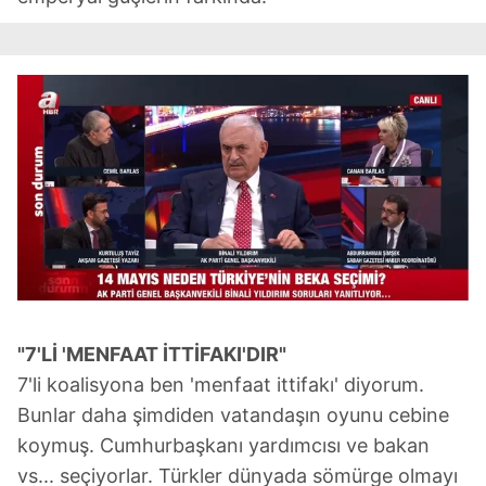
almak için lütfen
tıklayınız
.
"7'Lİ 'MENFAAT İTTİFAKI'DIR"
7'li koalisyona ben 'menfaat ittifakı' diyorum.
Bunlar daha şimdiden vatandaşın oyunu cebine
koymuş. Cumhurbaşkanı yardımcısı ve bakan
vs... seçiyorlar. Türkler dünyada sömürge olmayı