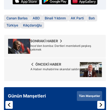
Canan Barlas
ABD
Binali Yıldırım
AK Parti
Batı
Türkiye
Kılıçdaroğlu
SONRAKİ HABER
İnce'den bomba: Dertleri memleketi peşkeş
çekmek
ÖNCEKİ HABER
A Haber muhabirine skandal saldırı
Günün Manşetleri
Tüm Manşetler