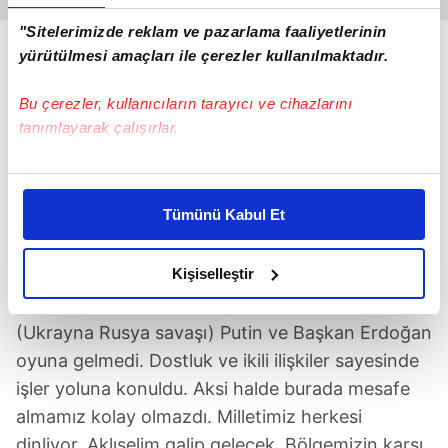
"Sitelerimizde reklam ve pazarlama faaliyetlerinin
yürütülmesi amaçları ile çerezler kullanılmaktadır.
Bu çerezler, kullanıcıların tarayıcı ve cihazlarını
tanımlayarak çalışırlar.
Bu çerezlere izin vermeniz halinde sizlere özel
kişiselleştirilmiş reklamlar sunabilir, sayfalarımızda sizlere
Tümünü Kabul Et
daha iyi reklam deneyimi yaşatabiliriz. Bunu yaparken
amacımızın size daha iyi bir reklam deneyimi sunmak
olduğunu ve sizlere en iyi içerikleri sunabilmek adına
Kişiselleştir
elimizden gelen çabayı gösterdiğimizi ve bu noktada,
RUSYA-UKRAYNA SAVAŞI
reklamların maliyetlerimizi karşılamak noktasında tek gelir
(Ukrayna Rusya savaşı) Putin ve Başkan Erdoğan
kalemimiz olduğunu sizlere hatırlatmak isteriz.
oyuna gelmedi. Dostluk ve ikili ilişkiler sayesinde
işler yoluna konuldu. Aksi halde burada mesafe
Her halükârda, kullanıcılar, bu çerezlere izin vermedikleri
almamız kolay olmazdı. Milletimiz herkesi
takdirde, kullanıcılara hedefli reklamlar
gösterilmeyecektir."
dinliyor. Aklıselim galip gelecek. Bölgemizin karşı