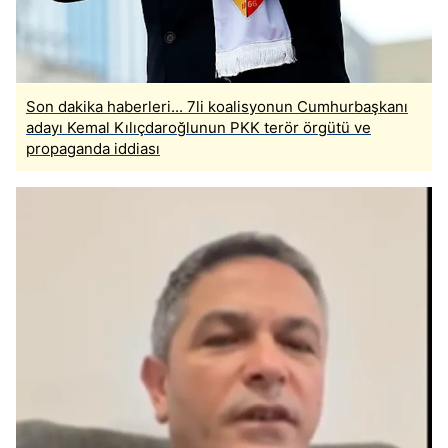
Son dakika haberleri... 7li koalisyonun Cumhurbaşkanı
adayı Kemal Kılıçdaroğlunun PKK terör örgütü ve
propaganda iddiası