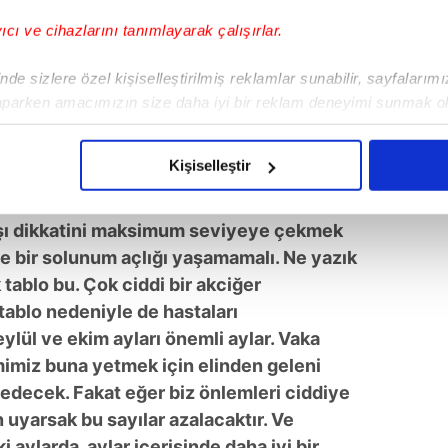
yıcı ve cihazlarını tanımlayarak çalışırlar.
süreci boyunca yoğun bakımdaki insanların
nü belirterek,
"Çünkü özellikle bizler
de sizlere özel kişiselleştirilmiş reklamlar sunabilir, sayfalarım
 içerisindeki hastaları görmekten
aparken amacımızın size daha iyi bir reklam deneyimi sunmak ol
stemimiz bu virüsü engellemek ve tedavi
imizden gelen çabayı gösterdiğimizi ve bu noktada, reklamların ma
alışanlarımız çok büyük efor sarf ediyor.
olduğunu sizlere hatırlatmak isteriz.
Kişiselleştir
her hasta çok değerli. Ve özellikle solunum
çerezlere izin vermedikleri takdirde, kullanıcılara hedefli reklaml
ak hakikaten çok zor. Ondan dolayı bu
rşı dikkatini maksimum seviyeye çekmek
abilmek için İnternet Sitemizde kendimize ve üçüncü kişilere ait 
de bir solunum açlığı yaşamamalı. Ne yazık
isel verileriniz işlenmekte olup gerekli olan çerezler bilgi toplum
k tablo bu. Çok ciddi bir akciğer
 çerezler, sitemizin daha işlevsel kılınması ve kişiselleştirilmes
tablo nedeniyle de hastaları
 yapılması, amaçlarıyla sınırlı olarak açık rızanız dahilinde kulla
lül ve ekim ayları önemli aylar. Vaka
temimiz buna yetmek için elinden geleni
aşağıda yer alan panel vasıtasıyla belirleyebilirsiniz. Çerezlere iliş
lgilendirme Metnimizi
ziyaret edebilirsiniz.
decek. Fakat eğer biz önlemleri ciddiye
 uyarsak bu sayılar azalacaktır. Ve
Korunması Kanunu uyarınca hazırlanmış Aydınlatma Metnimizi okum
aylarda, aylar içerisinde daha iyi bir