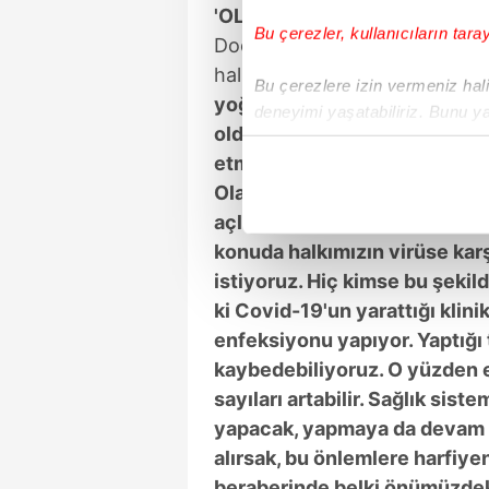
'OLAY BİTMİŞ DEĞİL'
Bu çerezler, kullanıcıların tara
Doç. Dr. Turan, koronavirüs 
halinin kendilerini çok üzdüğü
Bu çerezlere izin vermeniz halin
yoğun bakımda solunum açlığı
deneyimi yaşatabiliriz. Bunu y
oldukça mutsuzuz. Sağlık si
içerikleri sunabilmek adına el
etmek için uğraşıyor, sağlık ç
noktasında tek gelir kalemimiz 
Olay bitmiş değil. Bizim için 
Her halükârda, kullanıcılar, bu 
açlığı çeken hastaları anlatm
konuda halkımızın virüse ka
Sizlere daha iyi bir hizmet sun
istiyoruz. Hiç kimse bu şekil
çerezler vasıtasıyla çeşitli kiş
ki Covid-19'un yarattığı klini
amacıyla kullanılmaktadır. Diğer
enfeksiyonu yapıyor. Yaptığı 
reklam/pazarlama faaliyetlerinin
kaybedebiliyoruz. O yüzden ey
sayıları artabilir. Sağlık sis
Çerezlere ilişkin tercihlerinizi 
butonuna tıklayabilir,
Çerez Bi
yapacak, yapmaya da devam e
alırsak, bu önlemlere harfiyen
6698 sayılı Kişisel Verilerin 
beraberinde belki önümüzdeki 