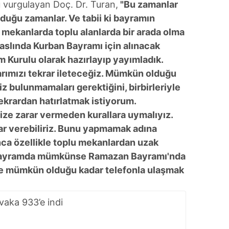
 vurgulayan Doç. Dr. Turan,
"Bu zamanlar
duğu zamanlar. Ve tabii ki bayramın
u mekanlarda toplu alanlarda bir arada olma
aslında Kurban Bayramı için alınacak
m Kurulu olarak hazırlayıp yayımladık.
rımızı tekrar ileteceğiz. Mümkün olduğu
z bulunmamaları gerektiğini, birbirleriyle
tekrardan hatırlatmak istiyorum.
mize zarar vermeden kurallara uymalıyız.
rar verebiliriz. Bunu yapmamak adına
ca özellikle toplu mekanlardan uzak
bayramda mümkünse Ramazan Bayramı'nda
ze mümkün olduğu kadar telefonla ulaşmak
vaka 933’e indi