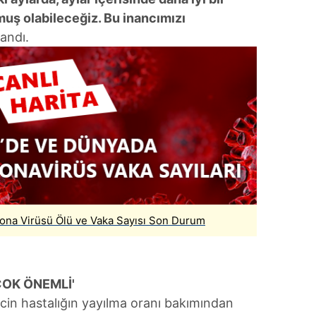
 çerezlerle ilgili bilgi almak için lütfen
tıklayınız
.
muş olabileceğiz. Bu inancımızı
landı.
rona Virüsü Ölü ve Vaka Sayısı Son Durum
ÇOK ÖNEMLİ'
cin hastalığın yayılma oranı bakımından