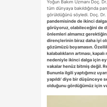
Yoğun Bakım Uzmanı Doç. Dr.
tüm dünyaya bakıldığında pand
görüldüğünü söyledi. Doç. Dr.
pandemisinde de ikinci dalgan
görüyoruz, olabileceğini de 
önlemleri almamız gerektiğini 
dirençlerinin biraz daha iyi o
gözümüzü boyamasın. Özellikl
kalabalıkların artması, kapal
nedeniyle ikinci dalga için e
vakalar henüz bitmiş değil. 
Bununla ilgili yaptığımız uya
yapıldı' diye bir düşünceye s
olduğunu gördüğümüz için v