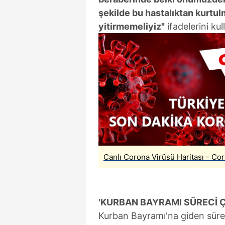
mevzuata uygun olarak kullanılan
şekilde bu hastalıktan kurtul
yitirmemeliyiz"
ifadelerini kul
Canlı Corona Virüsü Haritası - Co
'KURBAN BAYRAMI SÜRECİ 
Kurban Bayramı'na giden süre