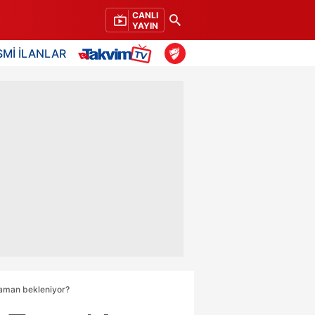
CANLI
YAYIN
SMİ İLANLAR
zaman bekleniyor?