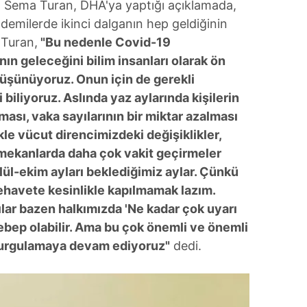
 Sema Turan, DHA'ya yaptığı açıklamada,
emilerde ikinci dalganın hep geldiğinin
 Turan,
"Bu nedenle Covid-19
ın geleceğini bilim insanları olarak ön
düşünüyoruz. Onun için de gerekli
biliyoruz. Aslında yaz aylarında kişilerin
lması, vaka sayılarının bir miktar azalması
e vücut direncimizdeki değişiklikler,
ı mekanlarda daha çok vakit geçirmeler
ylül-ekim ayları beklediğimiz aylar. Çünkü
Rehavete kesinlikle kapılmamak lazım.
rılar bazen halkımızda 'Ne kadar çok uyarı
ebep olabilir. Ama bu çok önemli ve önemli
urgulamaya devam ediyoruz"
dedi.