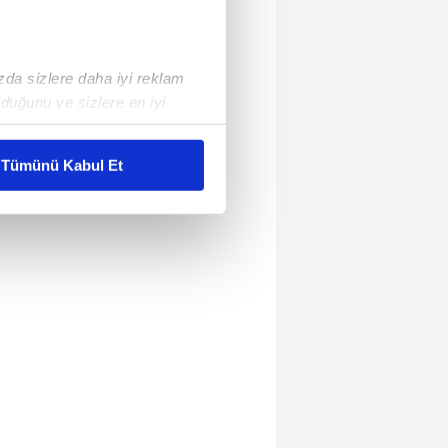
ızda sizlere daha iyi reklam
duğunu ve sizlere en iyi
liyetlerimizi karşılamak
Tümünü Kabul Et
ar gösterilmeyecektir."
çerezler kullanılmaktadır. Bu
u hizmetlerinin sunulması
i ve sizlere yönelik
nılacaktır.
kin detaylı bilgi için Ayarlar
ak ve sitemizde ilgili