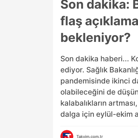
Son dakika: 
flaş açıklama
bekleniyor?
Son dakika haberi... 
ediyor. Sağlık Bakanlı
pandemisinde ikinci da
olabileceğini de düşün
kalabalıkların artması
dalga için eylül-ekim a
Takvim.com.tr