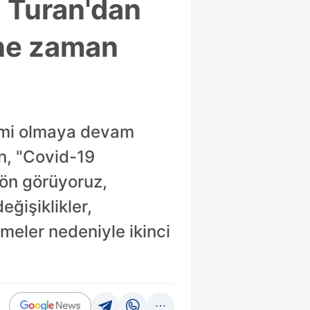
a Turan'dan
 ne zaman
demi olmaya devam
an, "Covid-19
 ön görüyoruz,
ğişiklikler,
meler nedeniyle ikinci