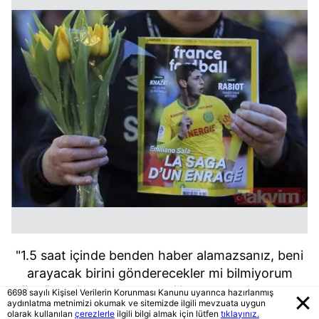
"1.5 saat içinde benden haber alamazsanız, beni
arayacak birini gönderecekler mi bilmiyorum
çünkü beni bulamazlarsa biliyorsunuz. Baba, çok
6698 sayılı Kişisel Verilerin Korunması Kanunu uyarınca hazırlanmış
aydınlatma metnimizi okumak ve sitemizde ilgili mevzuata uygun
korkuyorum"
olarak kullanılan
çerezlerle
ilgili bilgi almak için lütfen
tıklayınız.