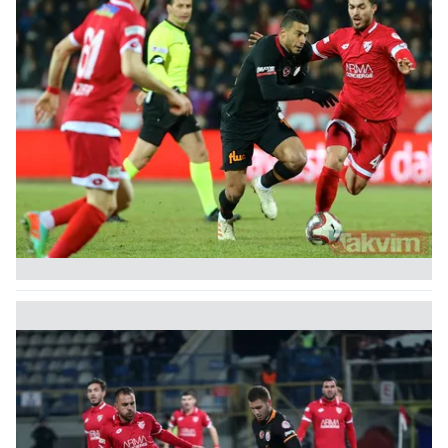
kullanılmaktadır. Bu çerezler vasıtasıyla çeşitli kişisel
verileriniz işlenmekte olup gerekli olan çerezler bilgi
toplumu hizmetlerinin sunulması amacıyla
kullanılmaktadır. Diğer çerezler, sitemizin daha işlevsel
kılınması ve kişiselleştirilmesi ve sizlere yönelik
reklam/pazarlama faaliyetlerinin yapılması, amaçlarıyla
sınırlı olarak açık rızanız dahilinde kullanılacaktır.
Çerezlere ilişkin tercihlerinizi aşağıda yer alan panel
vasıtasıyla belirleyebilirsiniz. Çerezlere ilişkin detaylı bilgi
için Ayarlar butonuna tıklayabilir,
Çerez Bilgilendirme
Metnimizi
ziyaret edebilirsiniz.
6698 sayılı Kişisel Verilerin Korunması Kanunu uyarınca
hazırlanmış Aydınlatma Metnimizi okumak ve sitemizde
ilgili mevzuata uygun olarak kullanılan çerezlerle ilgili bilgi
almak için lütfen
tıklayınız
.