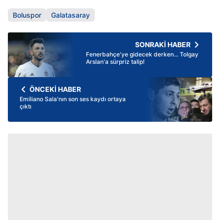
Boluspor
Galatasaray
SONRAKİ HABER
Fenerbahçe'ye gidecek derken... Tolgay
Arslan'a sürpriz talip!
ÖNCEKİ HABER
Emiliano Sala'nın son ses kaydı ortaya
çıktı