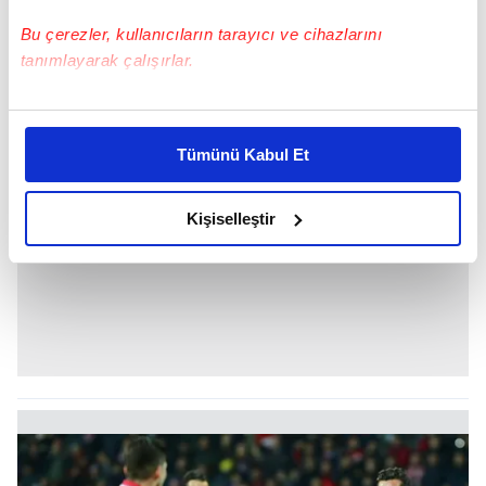
Bu çerezler, kullanıcıların tarayıcı ve cihazlarını
tanımlayarak çalışırlar.
Bu çerezlere izin vermeniz halinde sizlere özel
kişiselleştirilmiş reklamlar sunabilir, sayfalarımızda sizlere
Tümünü Kabul Et
daha iyi reklam deneyimi yaşatabiliriz. Bunu yaparken
amacımızın size daha iyi bir reklam deneyimi sunmak
olduğunu ve sizlere en iyi içerikleri sunabilmek adına
Kişiselleştir
elimizden gelen çabayı gösterdiğimizi ve bu noktada,
reklamların maliyetlerimizi karşılamak noktasında tek gelir
kalemimiz olduğunu sizlere hatırlatmak isteriz.
Her halükârda, kullanıcılar, bu çerezlere izin vermedikleri
takdirde, kullanıcılara hedefli reklamlar
gösterilmeyecektir."
Sizlere daha iyi bir hizmet sunabilmek için İnternet
Sitemizde kendimize ve üçüncü kişilere ait çerezler