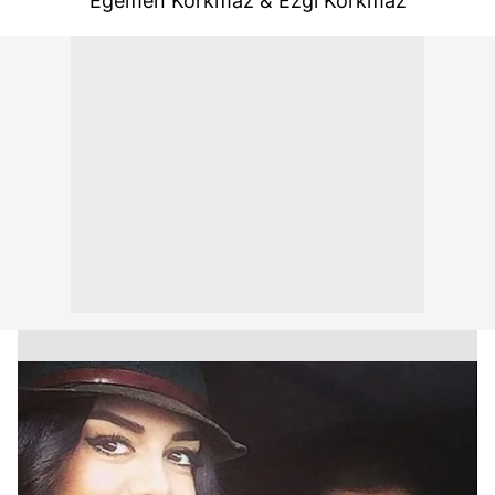
Egemen Korkmaz & Ezgi Korkmaz
kullanılmaktadır. Bu çerezler vasıtasıyla çeşitli kişisel
verileriniz işlenmekte olup gerekli olan çerezler bilgi
toplumu hizmetlerinin sunulması amacıyla
kullanılmaktadır. Diğer çerezler, sitemizin daha işlevsel
kılınması ve kişiselleştirilmesi ve sizlere yönelik
reklam/pazarlama faaliyetlerinin yapılması, amaçlarıyla
sınırlı olarak açık rızanız dahilinde kullanılacaktır.
Çerezlere ilişkin tercihlerinizi aşağıda yer alan panel
vasıtasıyla belirleyebilirsiniz. Çerezlere ilişkin detaylı bilgi
için Ayarlar butonuna tıklayabilir,
Çerez Bilgilendirme
Metnimizi
ziyaret edebilirsiniz.
6698 sayılı Kişisel Verilerin Korunması Kanunu uyarınca
hazırlanmış Aydınlatma Metnimizi okumak ve sitemizde
ilgili mevzuata uygun olarak kullanılan çerezlerle ilgili bilgi
almak için lütfen
tıklayınız
.