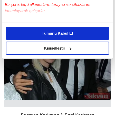
Bu çerezler, kullanıcıların tarayıcı ve cihazlarını
Selçuk İnan & Cemre İnan
tanımlayarak çalışırlar.
Bu çerezlere izin vermeniz halinde sizlere özel
kişiselleştirilmiş reklamlar sunabilir, sayfalarımızda sizlere
Tümünü Kabul Et
daha iyi reklam deneyimi yaşatabiliriz. Bunu yaparken
amacımızın size daha iyi bir reklam deneyimi sunmak
olduğunu ve sizlere en iyi içerikleri sunabilmek adına
Kişiselleştir
elimizden gelen çabayı gösterdiğimizi ve bu noktada,
reklamların maliyetlerimizi karşılamak noktasında tek gelir
kalemimiz olduğunu sizlere hatırlatmak isteriz.
Her halükârda, kullanıcılar, bu çerezlere izin vermedikleri
takdirde, kullanıcılara hedefli reklamlar
gösterilmeyecektir."
Sizlere daha iyi bir hizmet sunabilmek için İnternet
Sitemizde kendimize ve üçüncü kişilere ait çerezler