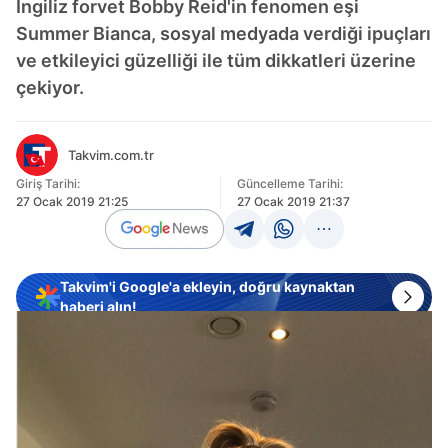
İngiliz forvet Bobby Reid'in fenomen eşi
Summer Bianca, sosyal medyada verdiği ipuçları
ve etkileyici güzelliği ile tüm dikkatleri üzerine
çekiyor.
Takvim.com.tr
Giriş Tarihi:
Güncelleme Tarihi:
27 Ocak 2019 21:25
27 Ocak 2019 21:37
Takvim'i Google'a ekleyin, doğru kaynaktan
haberi alın!