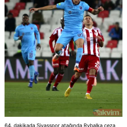
64. dakikada Sivasspor atağında Rybalka ceza