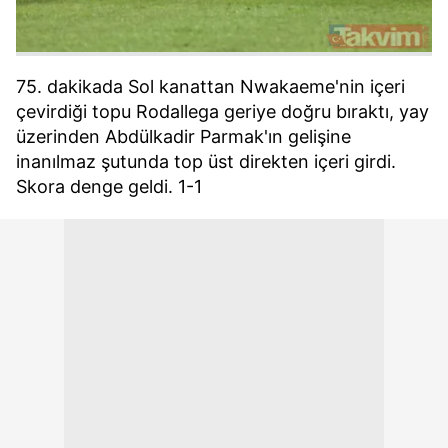
kullanılmaktadır. Bu çerezler vasıtasıyla çeşitli kişisel
verileriniz işlenmekte olup gerekli olan çerezler bilgi
toplumu hizmetlerinin sunulması amacıyla
kullanılmaktadır. Diğer çerezler, sitemizin daha işlevsel
75. dakikada Sol kanattan Nwakaeme'nin içeri
kılınması ve kişiselleştirilmesi ve sizlere yönelik
çevirdiği topu Rodallega geriye doğru bıraktı, yay
reklam/pazarlama faaliyetlerinin yapılması, amaçlarıyla
üzerinden Abdülkadir Parmak'ın gelişine
sınırlı olarak açık rızanız dahilinde kullanılacaktır.
inanılmaz şutunda top üst direkten içeri girdi.
Skora denge geldi. 1-1
Çerezlere ilişkin tercihlerinizi aşağıda yer alan panel
vasıtasıyla belirleyebilirsiniz. Çerezlere ilişkin detaylı bilgi
için Ayarlar butonuna tıklayabilir,
Çerez Bilgilendirme
Metnimizi
ziyaret edebilirsiniz.
6698 sayılı Kişisel Verilerin Korunması Kanunu uyarınca
hazırlanmış Aydınlatma Metnimizi okumak ve sitemizde
ilgili mevzuata uygun olarak kullanılan çerezlerle ilgili bilgi
almak için lütfen
tıklayınız
.