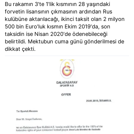
Bu rakamın 3'te 1'lik kısmının 28 yaşındaki
forvetin lisansının çıkmasının ardından Rus
Çerezlere ilişkin tercihlerinizi aşağıda yer alan panel
kulübüne aktarılacağı, ikinci taksit olan 2 milyon
vasıtasıyla belirleyebilirsiniz. Çerezlere ilişkin detaylı bilgi
500 bin Euro'luk kısmın Ekim 2019'da, son
için Ayarlar butonuna tıklayabilir,
Çerez Bilgilendirme
taksidin ise Nisan 2020'de ödenebileceği
Metnimizi
ziyaret edebilirsiniz.
belirtildi. Mektubun cuma günü gönderilmesi de
dikkat çekti.
6698 sayılı Kişisel Verilerin Korunması Kanunu uyarınca
hazırlanmış Aydınlatma Metnimizi okumak ve sitemizde
ilgili mevzuata uygun olarak kullanılan çerezlerle ilgili bilgi
almak için lütfen
tıklayınız
.