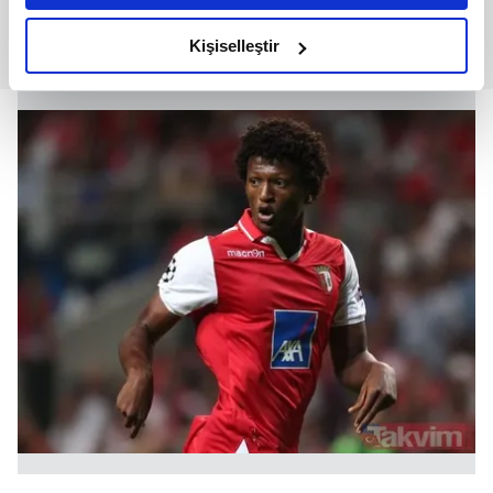
amacımızın size daha iyi bir reklam deneyimi sunmak
olduğunu ve sizlere en iyi içerikleri sunabilmek adına
Kişiselleştir
elimizden gelen çabayı gösterdiğimizi ve bu noktada,
reklamların maliyetlerimizi karşılamak noktasında tek gelir
kalemimiz olduğunu sizlere hatırlatmak isteriz.
Her halükârda, kullanıcılar, bu çerezlere izin vermedikleri
takdirde, kullanıcılara hedefli reklamlar
gösterilmeyecektir."
Sizlere daha iyi bir hizmet sunabilmek için İnternet
Sitemizde kendimize ve üçüncü kişilere ait çerezler
kullanılmaktadır. Bu çerezler vasıtasıyla çeşitli kişisel
verileriniz işlenmekte olup gerekli olan çerezler bilgi
toplumu hizmetlerinin sunulması amacıyla
kullanılmaktadır. Diğer çerezler, sitemizin daha işlevsel
kılınması ve kişiselleştirilmesi ve sizlere yönelik
reklam/pazarlama faaliyetlerinin yapılması, amaçlarıyla
sınırlı olarak açık rızanız dahilinde kullanılacaktır.