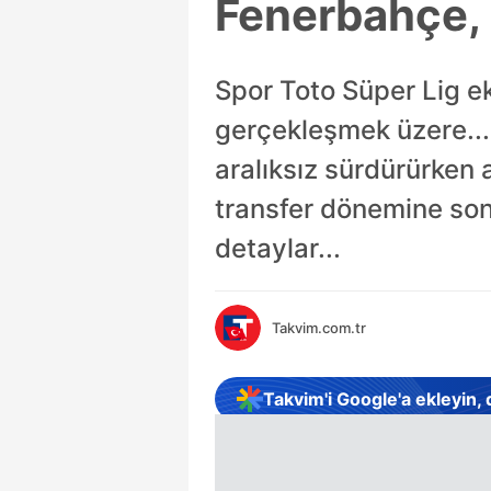
Fenerbahçe, T
Spor Toto Süper Lig e
gerçekleşmek üzere... S
aralıksız sürdürürken a
transfer dönemine son
detaylar...
Takvim.com.tr
Takvim'i Google'a ekleyin,