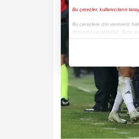
Bu çerezler, kullanıcıların tara
Bu çerezlere izin vermeniz halin
deneyimi yaşatabiliriz. Bunu y
içerikleri sunabilmek adına el
noktasında tek gelir kalemimiz 
Her halükârda, kullanıcılar, bu 
Sizlere daha iyi bir hizmet sun
çerezler vasıtasıyla çeşitli kiş
amacıyla kullanılmaktadır. Diğer
reklam/pazarlama faaliyetlerinin
Çerezlere ilişkin tercihlerinizi 
butonuna tıklayabilir,
Çerez Bi
6698 sayılı Kişisel Verilerin 