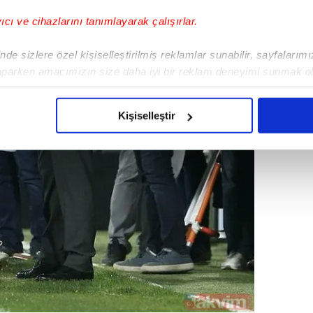
yıcı ve cihazlarını tanımlayarak çalışırlar.
de sizlere özel kişiselleştirilmiş reklamlar sunabilir, sayfalarım
aparken amacımızın size daha iyi bir reklam deneyimi sunmak ol
imizden gelen çabayı gösterdiğimizi ve bu noktada, reklamların ma
olduğunu sizlere hatırlatmak isteriz.
Kişiselleştir
çerezlere izin vermedikleri takdirde, kullanıcılara hedefli reklaml
abilmek için İnternet Sitemizde kendimize ve üçüncü kişilere ait 
isel verileriniz işlenmekte olup gerekli olan çerezler bilgi toplum
 çerezler, sitemizin daha işlevsel kılınması ve kişiselleştirilmes
 yapılması, amaçlarıyla sınırlı olarak açık rızanız dahilinde kulla
aşağıda yer alan panel vasıtasıyla belirleyebilirsiniz. Çerezlere iliş
lgilendirme Metnimizi
ziyaret edebilirsiniz.
Korunması Kanunu uyarınca hazırlanmış Aydınlatma Metnimizi okum