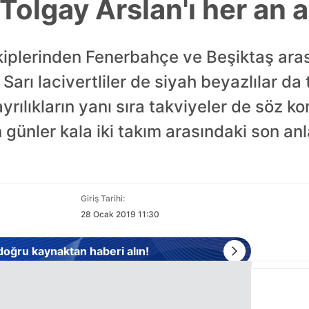
olgay Arslan'ı her an aç
kiplerinden Fenerbahçe ve Beşiktaş ara
arı lacivertliler de siyah beyazlılar da 
yrılıkların yanı sıra takviyeler de söz ko
 günler kala iki takım arasındaki son an
Giriş Tarihi:
28 Ocak 2019 11:30
 doğru kaynaktan haberi alın!