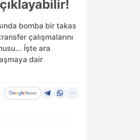
ıklayabilir!
sında bomba bir takas
transfer çalışmalarını
nusu... İşte ara
laşmaya dair