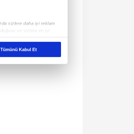
ızda sizlere daha iyi reklam
duğunu ve sizlere en iyi
liyetlerimizi karşılamak
Tümünü Kabul Et
ar gösterilmeyecektir."
çerezler kullanılmaktadır. Bu
u hizmetlerinin sunulması
i ve sizlere yönelik
nılacaktır.
kin detaylı bilgi için Ayarlar
ak ve sitemizde ilgili