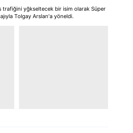
 çerezlerle ilgili bilgi almak için lütfen
tıklayınız
.
trafiğini yğkseltecek bir isim olarak Süper
ajıyla Tolgay Arslan'a yöneldi.