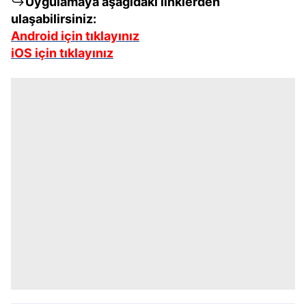
↪
Uygulamaya aşağıdaki linklerden
ulaşabilirsiniz:
Android için tıklayınız
iOS için tıklayınız