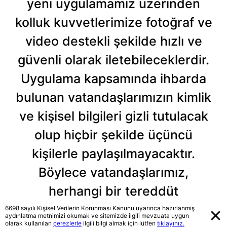
yeni uygulamamız üzerinden
kolluk kuvvetlerimize fotoğraf ve
video destekli şekilde hızlı ve
güvenli olarak iletebileceklerdir.
Uygulama kapsamında ihbarda
bulunan vatandaşlarımızın kimlik
ve kişisel bilgileri gizli tutulacak
olup hiçbir şekilde üçüncü
kişilerle paylaşılmayacaktır.
Böylece vatandaşlarımız,
herhangi bir tereddüt
yaşamadan suç ve suçluyla
6698 sayılı Kişisel Verilerin Korunması Kanunu uyarınca hazırlanmış
aydınlatma metnimizi okumak ve sitemizde ilgili mevzuata uygun
olarak kullanılan
çerezlerle
ilgili bilgi almak için lütfen
tıklayınız.