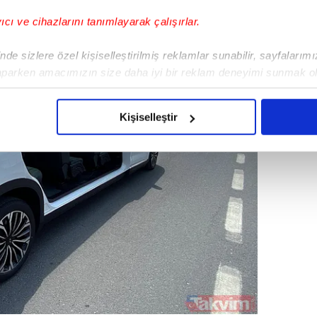
yıcı ve cihazlarını tanımlayarak çalışırlar.
de sizlere özel kişiselleştirilmiş reklamlar sunabilir, sayfalarım
aparken amacımızın size daha iyi bir reklam deneyimi sunmak ol
imizden gelen çabayı gösterdiğimizi ve bu noktada, reklamların ma
olduğunu sizlere hatırlatmak isteriz.
Kişiselleştir
çerezlere izin vermedikleri takdirde, kullanıcılara hedefli reklaml
abilmek için İnternet Sitemizde kendimize ve üçüncü kişilere ait 
isel verileriniz işlenmekte olup gerekli olan çerezler bilgi toplum
 çerezler, sitemizin daha işlevsel kılınması ve kişiselleştirilmes
 yapılması, amaçlarıyla sınırlı olarak açık rızanız dahilinde kulla
aşağıda yer alan panel vasıtasıyla belirleyebilirsiniz. Çerezlere iliş
lgilendirme Metnimizi
ziyaret edebilirsiniz.
Korunması Kanunu uyarınca hazırlanmış Aydınlatma Metnimizi okum