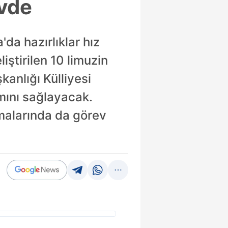
evde
da hazırlıklar hız
iştirilen 10 limuzin
nlığı Külliyesi
mını sağlayacak.
ımalarında da görev