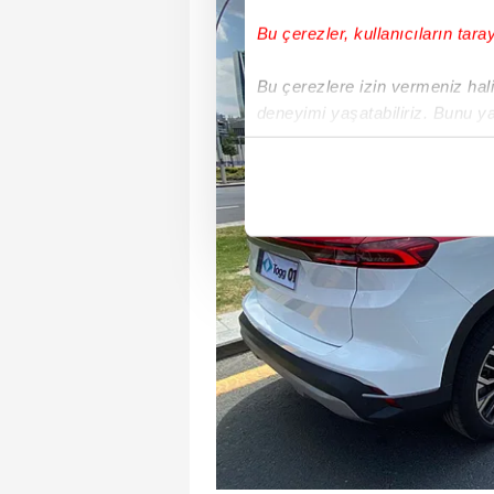
Bu çerezler, kullanıcıların tara
Bu çerezlere izin vermeniz halin
deneyimi yaşatabiliriz. Bunu y
içerikleri sunabilmek adına el
noktasında tek gelir kalemimiz 
Her halükârda, kullanıcılar, bu 
Sizlere daha iyi bir hizmet sun
çerezler vasıtasıyla çeşitli kiş
amacıyla kullanılmaktadır. Diğer
reklam/pazarlama faaliyetlerinin
Çerezlere ilişkin tercihlerinizi 
butonuna tıklayabilir,
Çerez Bi
6698 sayılı Kişisel Verilerin 