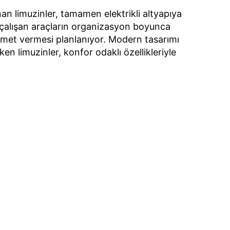
 çerezlerle ilgili bilgi almak için lütfen
tıklayınız
.
nan limuzinler, tamamen elektrikli altyapıya
 çalışan araçların organizasyon boyunca
izmet vermesi planlanıyor. Modern tasarımı
en limuzinler, konfor odaklı özellikleriyle