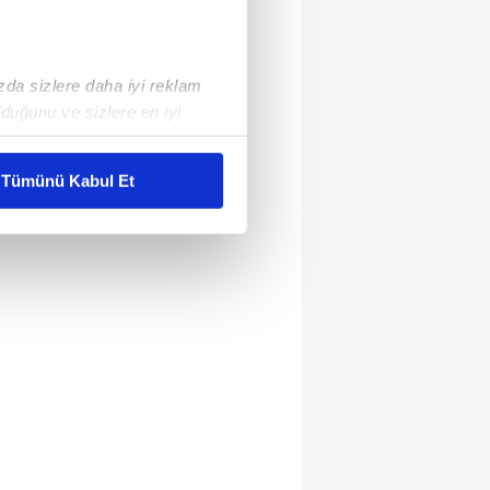
ızda sizlere daha iyi reklam
duğunu ve sizlere en iyi
liyetlerimizi karşılamak
Tümünü Kabul Et
ar gösterilmeyecektir."
çerezler kullanılmaktadır. Bu
u hizmetlerinin sunulması
i ve sizlere yönelik
nılacaktır.
kin detaylı bilgi için Ayarlar
ak ve sitemizde ilgili