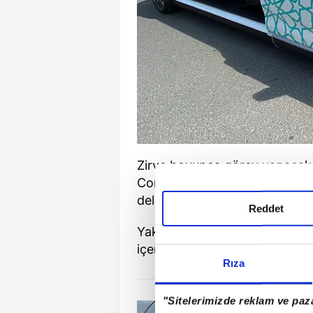
Zirve boyunca görev yapacak
Congresium ile Cumhurbaşkanlı
delegasyonların ve basın mens
Reddet
Yaklaşık 8 kişi kapasiteli kırm
içerisindeki protokol taşımalar
Rıza
"Sitelerimizde reklam ve paza