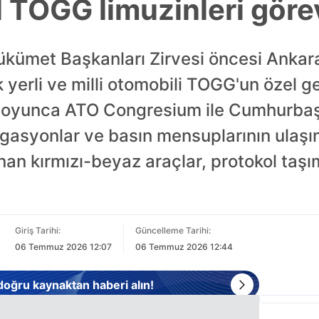
 TOGG limuzinleri gör
kümet Başkanları Zirvesi öncesi Ankara'
k yerli ve milli otomobili TOGG'un özel gel
oyunca ATO Congresium ile Cumhurbaşka
gasyonlar ve basın mensuplarının ulaşı
nan kırmızı-beyaz araçlar, protokol taş
Giriş Tarihi:
Güncelleme Tarihi:
06 Temmuz 2026 12:07
06 Temmuz 2026 12:44
 doğru kaynaktan haberi alın!