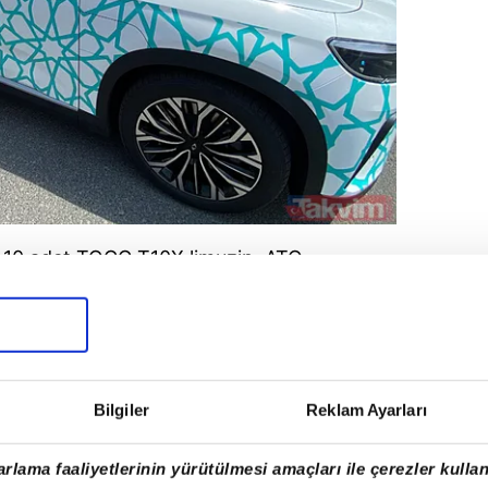
 10 adet TOGG T10X limuzin, ATO
ğı Külliyesi arasında yabancı
uplarının ulaşımını sağlayacak.
ızı-beyaz renkte hazırlanan araçlar, Külliye
ında da kullanılacak.
Bilgiler
Reklam Ayarları
rlama faaliyetlerinin yürütülmesi amaçları ile çerezler kullan